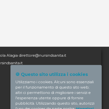
ola Alagia direttore@nursindsanita.it
indsanita.it
🍪 Questo sito utilizza i cookies
Utilizziamo i cookies. Alcuni sono essenziali
per il funzionamento di questo sito web;
altri ci permettono di migliorare i servizi e
l'esperienza utente oppure di fornire
pubblicità. Utilizzando questo sito, autorizzi
l'uso dei cookies da parte nostra.
Maggiori