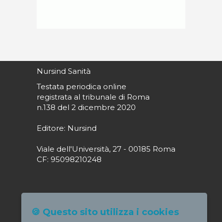
Nursind Sanità
Testata periodica online
registrata al tribunale di Roma
n.138 del 2 dicembre 2020
Editore: Nursind
Viale dell'Università, 27 - 00185 Roma
CF: 95098210248
Direttore responsabile: Paola Alagia
🍪 Questo sito utilizza i cookies
direttore@nursindsanita.it