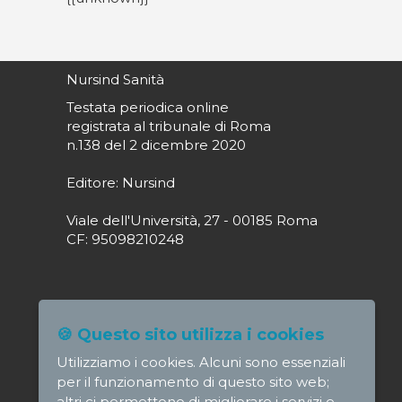
Nursind Sanità
Testata periodica online
registrata al tribunale di Roma
n.138 del 2 dicembre 2020
Editore: Nursind
Viale dell'Università, 27 - 00185 Roma
CF: 95098210248
Direttore responsabile: Paola Alagia
🍪 Questo sito utilizza i cookies
direttore@nursindsanita.it
Utilizziamo i cookies. Alcuni sono essenziali
Redazione: redazione@nursindsanita.it
per il funzionamento di questo sito web;
altri ci permettono di migliorare i servizi e