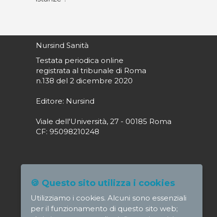
Nursind Sanità
Testata periodica online
registrata al tribunale di Roma
n.138 del 2 dicembre 2020
Editore: Nursind
Viale dell'Università, 27 - 00185 Roma
CF: 95098210248
Direttore responsabile: Paola Alagia
🍪 Questo sito utilizza i cookies
direttore@nursindsanita.it
Utilizziamo i cookies. Alcuni sono essenziali
Redazione: redazione@nursindsanita.it
per il funzionamento di questo sito web;