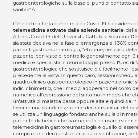
gastroenterologiche sulla base di punti di contatto sia
sanitari".Â
C'è da dire che la pandemia da Covid-19 ha evidenziato
telemedicina attivate dalle aziende sanitarie
, dell
Altems Covid-19 dell'Università Cattolica. Secondo l'Os
sia stata decisiva nella fase di emergenza e il 36% cont
pazienti gastroreumatologici, "ebbene, nel caso delle 
paziente, con visite di controllo generalmente ogni 3
medico e specialista in reumatologia presso l'Uoc di 
gastroenterologica che sostituisce più facilmente l'
precedente la visita. In questo caso, sessioni sched
quadro clinico gastroenterologico in pazienti cronici st
indici clinimetrici, che i medici adoperano nel corso dell
numerico all'espressione del sintomo in modo che chiu
un'attività di malattia bassa oppure alta e quindi sia i
favorire una standardizzazione dei dati sanitari del p
se utilizza un linguaggio fondato anche sulla clinimetr
paziente diabetico che ha imparato ad usare i valori esp
telemedicina in gastroreumatologia è quello di essere u
compilazione dei questionari di auto-valutazione, nella 