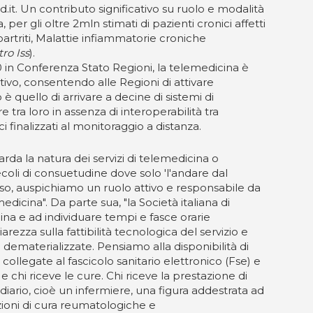
.it. Un contributo significativo su ruolo e modalità
er gli oltre 2mln stimati di pazienti cronici affetti
artriti, Malattie infiammatorie croniche
ro Iss
).
 in Conferenza Stato Regioni, la telemedicina è
tivo, consentendo alle Regioni di attivare
 è quello di arrivare a decine di sistemi di
tra loro in assenza di interoperabilità tra
ci finalizzati al monitoraggio a distanza.
arda la natura dei servizi di telemedicina o
coli di consuetudine dove solo 'l'andare dal
senso, auspichiamo un ruolo attivo e responsabile da
emedicina". Da parte sua, "la Società italiana di
ina e ad individuare tempi e fasce orarie
arezza sulla fattibilità tecnologica del servizio e
te dematerializzate. Pensiamo alla disponibilità di
collegate al fascicolo sanitario elettronico (Fse) e
e chi riceve le cure. Chi riceve la prestazione di
iario, cioè un infermiere, una figura addestrata ad
azioni di cura reumatologiche e