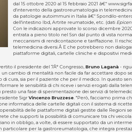
dal 15 ottobre 2020 al 15 febbraio 2021 â€“ www.sigrfad
d'intervento della gastroreumatologia in telemedicina, p
da patologie autoimmuni in Italia â€“ Spondilo-entero
dell'intestino Ibd, Artrite reumatoide, etc. (dati
Epicent
Con le indicazioni approvate lo scorso dicembre 2020
entrata a pieno titolo nel Ssn dal punto di vista norma
meccanismi di rendicontazione e tariffazione. Il rischio
telemedicina diversi.Â E che potrebbero non dialogare 
piattaforme digitali, cartelle cliniche e dispositivi medi
ertito il presidente del 7Â° Congresso,
Bruno Laganà
- rigu
 un cambio di mentalità non facile da far accettare dopo se
to di cura, sia per il paziente che per il medico. In questo 
 formare le sensibilità di chi riceve i servizi erogati dalla tel
ù presto una fase di sperimentazione dei servizi di telemedic
residente Sigr
Vincenzo Bruzzese
. "Però, facciamo prima chi
ne informatica delle cartelle digitali con il sistema di ricet
erabilità delle piattaforme digitali gestite dalle Regioni se 
rete che supporti la possibilità di comunicare tra chi veicola 
no in obbligo, a volte, di essere supportato da un intermed
 in particolare per la gastroreumatologia, che integra prest