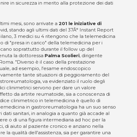
ire in sicurezza in merito alla protezione dei dati
timi mesi, sono arrivate a
201 le iniziative di
vid, stando agli ultimi dati del 37Â° Instant Report
 Milano, 3 medici su 4 ritengono che la telemedicina
o di "presa in carico" della telemedicina per i
ocano soprattutto durante il follow up del
venuta la dottoressa
Palma Scolieri
, dirigente
oma. "Diverso è il caso della prestazione
 quale, ad esempio, l'esame endoscopico
tivamente tante situazioni di peggioramento del
astroreumatologia, va evidenziato il ruolo degli
ndici clinimetrici servono per dare un valore
fetto da artrite reumatoide, sia a conoscenza di
ndice clinimetrico in telemedicina è quello di
i telemedicina in gastroreumatologia ha un suo senso
 dati sanitari, in analogia a quanto già accade al
miere o di una figura intermediaria ad hoc per la
, di aiuto al paziente cronico e anziano nella
e la qualità dell'assistenza, sia per garantire una