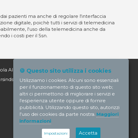
dai pazienti ma anche di regolare l'interfaccia
one digitale, poichè tutti i servizi di telemedicina
robabilmente, l'uso della telemedicina anche da
do i costi per il Ssn.
ola Alagia direttore@nursindsanita.it
🍪 Questo sito utilizza i cookies
indsanita.it
Utilizziamo i cookies. Alcuni sono essenziali
per il funzionamento di questo sito web;
altri ci permettono di migliorare i servizi e
l'esperienza utente oppure di fornire
pubblicità. Utilizzando questo sito, autorizzi
l'uso dei cookies da parte nostra.
Maggiori
informazioni
Accetta
Impostazioni