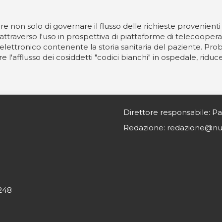
 non solo di governare il flusso delle richieste provenienti 
ttraverso l'uso in prospettiva di piattaforme di telecooperazi
rio elettronico contenente la storia sanitaria del paziente. P
'afflusso dei cosiddetti "codici bianchi" in ospedale, riducen
Direttore responsabile: Pa
Redazione: redazione@nurs
0248