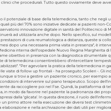
 clinici che procedurali. Tutto questo ovviamente deve avven
 il potenziale di base della telemedicina, tanto che negli ul
e quali più del 70% sono iniziative dedicate ai pazienti non-Co
servatorio innovazione digitale in sanità del Politecnico di
inuerà ad utilizzarla anche dopo. Nello specifico, sul modell
prestazioni di cura reumatologica a distanza, queste si coll
 mesi dopo una necessaria prima visita in presenza", è inter
Medicina interna dell'ospedale Nuovo Regina Margherita di R
esame obiettivo in presenza con la diagnostica strumentale
ulate di telemedicina consentirebbero d'intercettare tempes
abilizzati". "Per agevolare la pratica della telemedicina in g
e visite di follow up frontali - ha proseguito Scolieri -. Gli i
nque si trovi a gestire un paziente cronico, per esempio af
n condizioni di intervenire sul piano terapeutico. Scopo dell'i
aziente da raccogliere poi nel Fse. Quindi, la piattaforma d
ia, in modo da favorire nel paziente la padronanza dei propri
ressi dalla 'glicata'. In questa direzione, il ruolo dell'infer
n primo attore nella esecuzione dei diversi test clinimetrici
elaborazione e nella archiviazione dei dati utili per migliorar