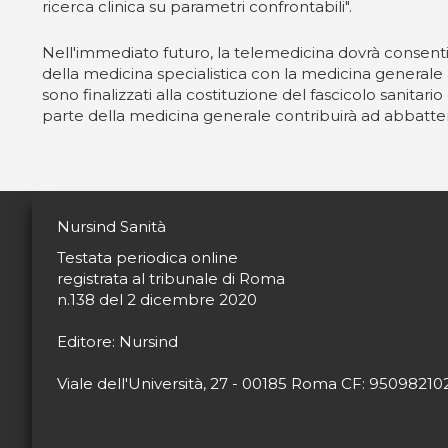
ricerca clinica su parametri confrontabili".
Nell'immediato futuro, la telemedicina dovrà consentire
della medicina specialistica con la medicina generale a
sono finalizzati alla costituzione del fascicolo sanita
parte della medicina generale contribuirà ad abbattere l
Nursind Sanità
Testata periodica online
registrata al tribunale di Roma
n.138 del 2 dicembre 2020
Editore: Nursind
Viale dell'Università, 27 - 00185 Roma CF: 9509821