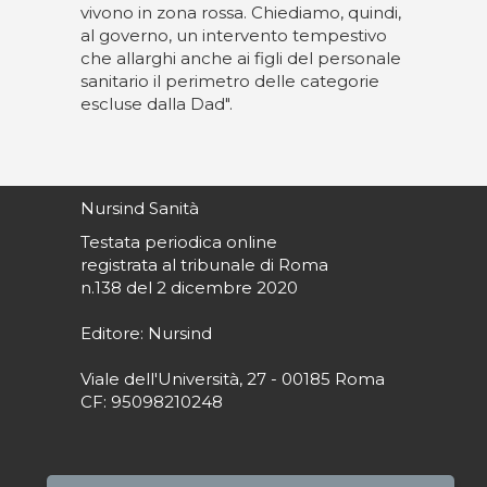
vivono in zona rossa. Chiediamo, quindi,
al governo, un intervento tempestivo
che allarghi anche ai figli del personale
sanitario il perimetro delle categorie
escluse dalla Dad".
Nursind Sanità
Testata periodica online
registrata al tribunale di Roma
n.138 del 2 dicembre 2020
Editore: Nursind
Viale dell'Università, 27 - 00185 Roma
CF: 95098210248