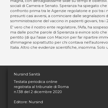
magna, con dettagliatissime slide su tempi e obiettivi
sociali di Camera e Senato. Speranza ha spiegato che 
confronto prima tra le Agenzie regolatorie e poi tra i m
presunti casi avversi, a cominciare dalle segnalazioni 
somministrazione del vaccino in pazienti giovani, tra i 
E' vero che il nostro ente regolatore, l'Aifa, ha sospe
ma dalle poche parole di Speranza si evince solo che la 
pentito (di qui l'asse con Macron per far ripartire i
d'immagine soprattutto per chi contava nell'autorevol
Italia. Altro che evidenze scientifiche, insomma. Solo
Nursind Sanità
Testata periodica online
registrata al tribunale di Roma
n.138 del 2 dicembre 2020
Editore: Nursind