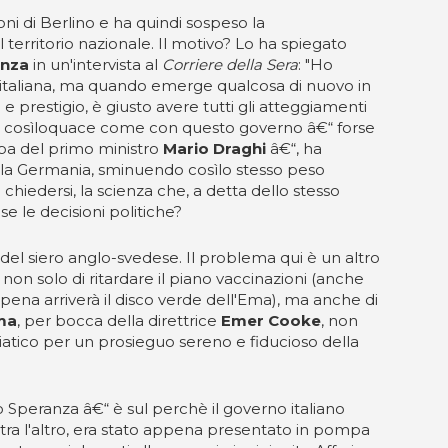
ioni di Berlino e ha quindi sospeso la
il territorio nazionale. Il motivo? Lo ha spiegato
anza
in un'intervista al
Corriere della Sera
: "Ho
 italiana, ma quando emerge qualcosa di nuovo in
 prestigio, è giusto avere tutti gli atteggiamenti
stato cosìloquace come con questo governo â€“ forse
ampa del primo ministro
Mario Draghi
â€“, ha
alla Germania, sminuendo cosìlo stesso peso
 chiedersi, la scienza che, a detta dello stesso
se le decisioni politiche?
 del siero anglo-svedese. Il problema qui è un altro
 non solo di ritardare il piano vaccinazioni (anche
appena arriverà il disco verde dell'Ema), ma anche di
ma
, per bocca della direttrice
Emer Cooke
, non
 viatico per un prosieguo sereno e fiducioso della
 Speranza â€“ è sul perchè il governo italiano
e, tra l'altro, era stato appena presentato in pompa