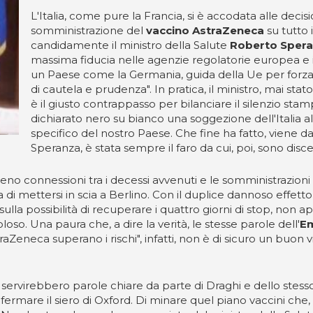
L'Italia, come pure la Francia, si è accodata alle decis
somministrazione del
vaccino AstraZeneca
su tutto 
candidamente il ministro della Salute
Roberto Sper
massima fiducia nelle agenzie regolatorie europea e
un Paese come la Germania, guida della Ue per forza e
di cautela e prudenza". In pratica, il ministro, mai 
è il giusto contrappasso per bilanciare il silenzio st
dichiarato nero su bianco una soggezione dell'Italia 
specifico del nostro Paese. Che fine ha fatto, viene da
Speranza, è stata sempre il faro da cui, poi, sono disce
meno connessioni tra i decessi avvenuti e le somministrazioni
a di mettersi in scia a Berlino. Con il duplice dannoso effetto
 sulla possibilità di recuperare i quattro giorni di stop, non 
coloso. Una paura che, a dire la verità, le stesse parole dell'
E
raZeneca superano i rischi", infatti, non è di sicuro un buon
servirebbero parole chiare da parte di Draghi e dello stesso
i fermare il siero di Oxford. Di minare quel piano vaccini ch