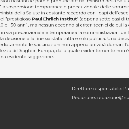
. Non bastano le parole pronunciate dal ministro della Salute
"la sospensione temporanea e precauzionale delle somministr
inistri della Salute in costante raccordo con i capi dell'ese
del "prestigioso
Paul Ehrlich Institut
" (appena sette casi di tr
20 e i 50 anni), ma nessun accenno ai criteri tecnici da cui la
so in via precauzionale e temporanea la somministrazioni delle
decisione alla fine sia stata tutta e solo politica. Una decisi
mmediatamente le vaccinazioni non appena arriverà domani l'o
ezza di Draghi in Europa, dalla quale evidentemente non è d
 una evidente soggezione.
Direttore responsabile: Pa
Redazione: redazione@nurs