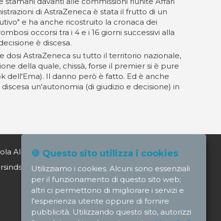
 stamani davanti alle commissioni riunite Affari
azioni di AstraZeneca è stata il frutto di un
cutivo" e ha anche ricostruito la cronaca dei
ombosi occorsi tra i 4 e i 16 giorni successivi alla
 decisione è discesa.
 dosi AstraZeneca su tutto il territorio nazionale,
one della quale, chissà, forse il premier si è pure
k dell'Ema). Il danno però è fatto. Ed è anche
iscesa un'autonomia (di giudizio e decisione) in
ola Alagia direttore@nursindsanita.it
🍪 Questo sito utilizza i cookies
indsanita.it
Utilizziamo i cookies. Alcuni sono essenziali
per il funzionamento di questo sito web;
altri ci permettono di migliorare i servizi e
l'esperienza utente oppure di fornire
pubblicità. Utilizzando questo sito, autorizzi