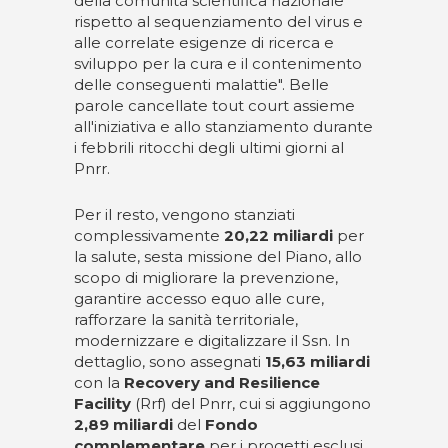
della comunità scientifica nazionale
rispetto al sequenziamento del virus e
alle correlate esigenze di ricerca e
sviluppo per la cura e il contenimento
delle conseguenti malattie". Belle
parole cancellate tout court assieme
all'iniziativa e allo stanziamento durante
i febbrili ritocchi degli ultimi giorni al
Pnrr.
Per il resto, vengono stanziati
complessivamente
20,22 miliardi
per
la salute, sesta missione del Piano, allo
scopo di migliorare la prevenzione,
garantire accesso equo alle cure,
rafforzare la sanità territoriale,
modernizzare e digitalizzare il Ssn. In
dettaglio, sono assegnati
15,63 miliardi
con la
Recovery and Resilience
Facility
(Rrf) del Pnrr, cui si aggiungono
2,89 miliardi
del
Fondo
complementare
per i progetti esclusi