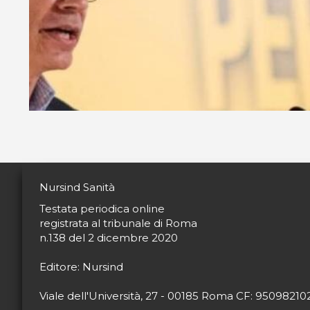
Nursind Sanità
Testata periodica online
registrata al tribunale di Roma
n.138 del 2 dicembre 2020
Editore: Nursind
Viale dell'Università, 27 - 00185 Roma CF: 9509821