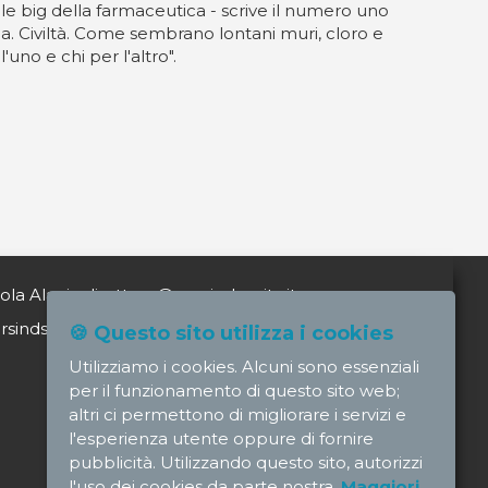
da le big della farmaceutica - scrive il numero uno
ia. Civiltà. Come sembrano lontani muri, cloro e
no e chi per l'altro".
ola Alagia direttore@nursindsanita.it
indsanita.it
🍪 Questo sito utilizza i cookies
Utilizziamo i cookies. Alcuni sono essenziali
per il funzionamento di questo sito web;
altri ci permettono di migliorare i servizi e
l'esperienza utente oppure di fornire
pubblicità. Utilizzando questo sito, autorizzi
l'uso dei cookies da parte nostra.
Maggiori