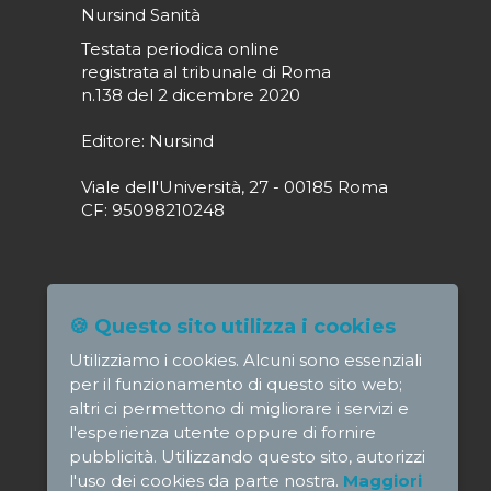
Nursind Sanità
Testata periodica online
registrata al tribunale di Roma
n.138 del 2 dicembre 2020
Editore: Nursind
Viale dell'Università, 27 - 00185 Roma
CF: 95098210248
Direttore responsabile: Paola Alagia
🍪 Questo sito utilizza i cookies
direttore@nursindsanita.it
Utilizziamo i cookies. Alcuni sono essenziali
Redazione: redazione@nursindsanita.it
per il funzionamento di questo sito web;
altri ci permettono di migliorare i servizi e
l'esperienza utente oppure di fornire
pubblicità. Utilizzando questo sito, autorizzi
l'uso dei cookies da parte nostra.
Maggiori
© NursindSanita - e-mail: