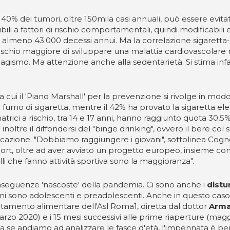
il 40% dei tumori, oltre 150mila casi annuali, può essere evit
li a fattori di rischio comportamentali, quindi modificabili e p
i almeno 43.000 decessi annui. Ma la correlazione sigaretta-
ischio maggiore di sviluppare una malattia cardiovascolare 
agismo. Ma attenzione anche alla sedentarietà. Si stima infa
, a cui il 'Piano Marshall' per la prevenzione si rivolge in m
n il fumo di sigaretta, mentre il 42% ha provato la sigaretta ele
trici a rischio, tra 14 e 17 anni, hanno raggiunto quota 30,5
tre il diffondersi del "binge drinking", ovvero il bere col sol
sicazione. "Dobbiamo raggiungere i giovani", sottolinea Cog
ort, oltre ad aver avviato un progetto europeo, insieme con l
li che fanno attività sportiva sono la maggioranza".
nseguenze 'nascoste' della pandemia. Ci sono anche i
distu
ilioni sono adolescenti e preadolescenti. Anche in questo caso
portamento alimentare dell'Asl Roma1, diretta dal dottor
Arma
zo 2020) e i 15 mesi successivi alle prime riaperture (maggi
a se andiamo ad analizzare le fasce d'età, l'impennata è ben 