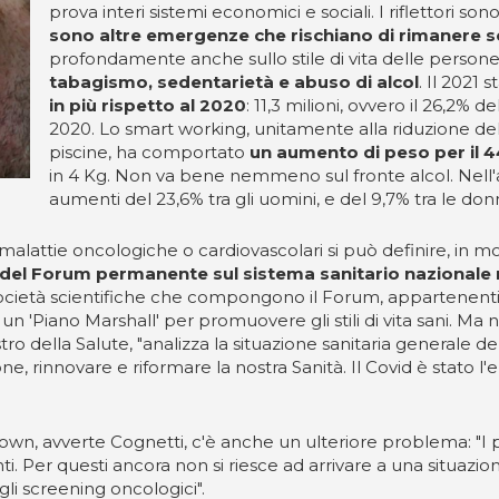
prova interi sistemi economici e sociali. I riflettori
sono altre emergenze che rischiano di rimanere s
profondamente anche sullo stile di vita delle perso
tabagismo, sedentarietà e abuso di alcol
. Il 2021 
in più rispetto al 2020
: 11,3 milioni, ovvero il 26,2% 
2020. Lo smart working, unitamente alla riduzione dell
piscine, ha comportato
un aumento di peso per il 4
in 4 Kg. Non va bene nemmeno sul fronte alcol. Nell'an
aumenti del 23,6% tra gli uomini, e del 9,7% tra le don
, di malattie oncologiche o cardiovascolari si può definire, i
del Forum permanente sul sistema sanitario nazionale 
società scientifiche che compongono il Forum, appartenenti 
n 'Piano Marshall' per promuovere gli stili di vita sani. Ma
tro della Salute, "analizza la situazione sanitaria generale del
 rinnovare e riformare la nostra Sanità. Il Covid è stato l'
ockdown, avverte Cognetti, c'è anche un ulteriore problema: "I 
enti. Per questi ancora non si riesce ad arrivare a una situazi
li screening oncologici".