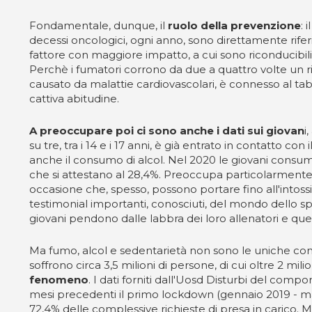
Fondamentale, dunque, il
ruolo della prevenzione
: 
decessi oncologici, ogni anno, sono direttamente riferibi
fattore con maggiore impatto, a cui sono riconducibil
Perchè i fumatori corrono da due a quattro volte un r
causato da malattie cardiovascolari, è connesso al tab
cattiva abitudine.
A preoccupare poi ci sono anche i dati sui giovan
i
su tre, tra i 14 e i 17 anni, è già entrato in contatto co
anche il consumo di alcol. Nel 2020 le giovani consuma
che si attestano al 28,4%. Preoccupa particolarmente inol
occasione che, spesso, possono portare fino all'intos
testimonial importanti, conosciuti, del mondo dello sp
giovani pendono dalle labbra dei loro allenatori e quel
Ma fumo, alcol e sedentarietà non sono le uniche co
soffrono circa 3,5 milioni di persone, di cui oltre 2 m
fenomeno
. I dati forniti dall'Uosd Disturbi del com
mesi precedenti il primo lockdown (gennaio 2019 - mar
72,4% delle complessive richieste di presa in carico. M