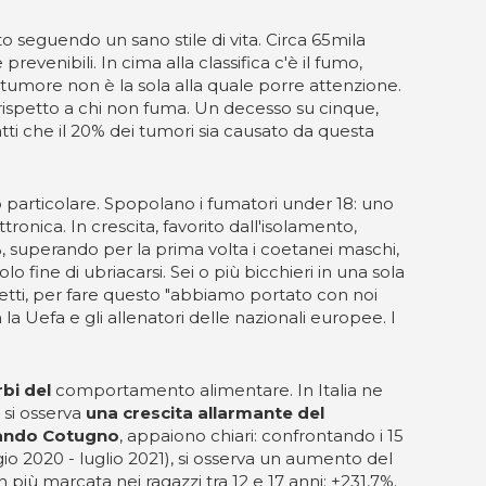
ato seguendo un sano stile di vita. Circa 65mila
revenibili. In cima alla classifica c'è il fumo,
tumore non è la sola alla quale porre attenzione.
rispetto a chi non fuma. Un decesso su cinque,
tti che il 20% dei tumori sia causato da questa
odo particolare. Spopolano i fumatori under 18: uno
ttronica. In crescita, favorito dall'isolamento,
%, superando per la prima volta i coetanei maschi,
o fine di ubriacarsi. Sei o più bicchieri in una sola
netti, per fare questo "abbiamo portato con noi
a Uefa e gli allenatori delle nazionali europee. I
rbi del
comportamento alimentare. In Italia ne
 si osserva
una crescita allarmante del
ndo Cotugno
, appaiono chiari: confrontando i 15
o 2020 - luglio 2021), si osserva un aumento del
più marcata nei ragazzi tra 12 e 17 anni: +231,7%.