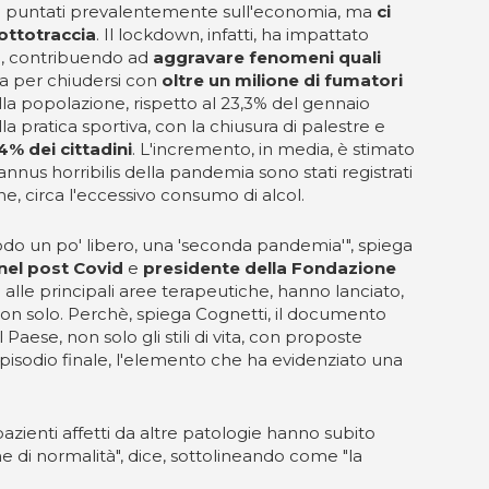
 sono puntati prevalentemente sull'economia, ma
ci
ottotraccia
. Il lockdown, infatti, ha impattato
ne, contribuendo ad
aggravare fenomeni quali
sta per chiudersi con
oltre un milione di fumatori
della popolazione, rispetto al 23,3% del gennaio
a pratica sportiva, con la chiusura di palestre e
4% dei cittadini
. L'incremento, in media, è stimato
nus horribilis della pandemia sono stati registrati
ne, circa l'eccessivo consumo di alcol.
n modo un po' libero, una 'seconda pandemia'", spiega
nel post Covid
e
presidente della Fondazione
alle principali aree terapeutiche, hanno lanciato,
 non solo. Perchè, spiega Cognetti, il documento
 Paese, non solo gli stili di vita, con proposte
episodio finale, l'elemento che ha evidenziato una
pazienti affetti da altre patologie hanno subito
one di normalità", dice, sottolineando come "la