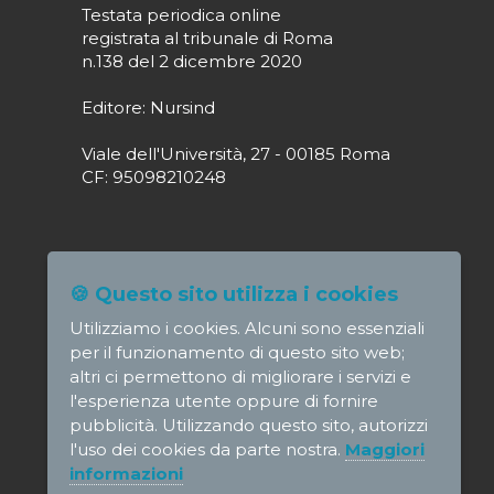
Testata periodica online
registrata al tribunale di Roma
n.138 del 2 dicembre 2020
Editore: Nursind
Viale dell'Università, 27 - 00185 Roma
CF: 95098210248
Direttore responsabile: Paola Alagia
🍪 Questo sito utilizza i cookies
direttore@nursindsanita.it
Utilizziamo i cookies. Alcuni sono essenziali
Redazione: redazione@nursindsanita.it
per il funzionamento di questo sito web;
altri ci permettono di migliorare i servizi e
l'esperienza utente oppure di fornire
pubblicità. Utilizzando questo sito, autorizzi
l'uso dei cookies da parte nostra.
Maggiori
© NursindSanita - e-mail:
informazioni
direttore@nursindsanita.it
-
Informativa