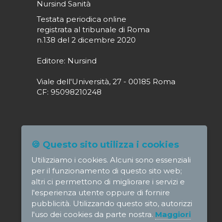
Nursind Sanità
Testata periodica online
registrata al tribunale di Roma
n.138 del 2 dicembre 2020
Editore: Nursind
Viale dell'Università, 27 - 00185 Roma
CF: 95098210248
Direttore responsabile: Paola Alagia
🍪 Questo sito utilizza i cookies
direttore@nursindsanita.it
Utilizziamo i cookies. Alcuni sono essenziali
Redazione: redazione@nursindsanita.it
per il funzionamento di questo sito web;
altri ci permettono di migliorare i servizi e
l'esperienza utente oppure di fornire
pubblicità. Utilizzando questo sito, autorizzi
l'uso dei cookies da parte nostra.
Maggiori
© NursindSanita - e-mail: