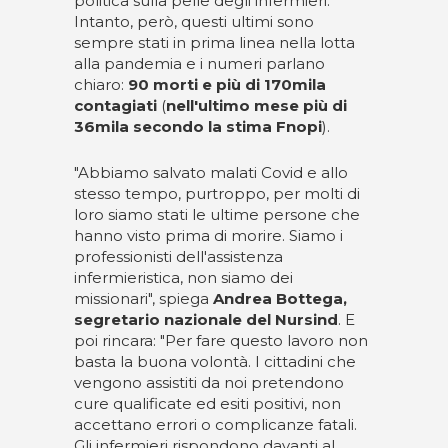
politica sulla pelle degli infermieri.
Intanto, però, questi ultimi sono
sempre stati in prima linea nella lotta
alla pandemia e i numeri parlano
chiaro:
90 morti e più di 170mila
contagiati
(
nell'ultimo mese più di
36mila secondo la stima Fnopi
).
"Abbiamo salvato malati Covid e allo
stesso tempo, purtroppo, per molti di
loro siamo stati le ultime persone che
hanno visto prima di morire. Siamo i
professionisti dell'assistenza
infermieristica, non siamo dei
missionari", spiega
Andrea Bottega,
segretario nazionale del Nursind
. E
poi rincara: "Per fare questo lavoro non
basta la buona volontà. I cittadini che
vengono assistiti da noi pretendono
cure qualificate ed esiti positivi, non
accettano errori o complicanze fatali.
Gli infermieri rispondono davanti al