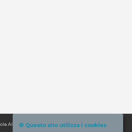
ola Alagia direttore@nursindsanita.it
🍪 Questo sito utilizza i cookies