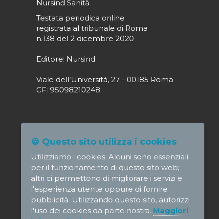
Nursind Sanità
Testata periodica online
registrata al tribunale di Roma
n.138 del 2 dicembre 2020
Editore: Nursind
Viale dell'Università, 27 - 00185 Roma
CF: 95098210248
Direttore responsabile: Paola Alagia
🍪 Questo sito utilizza i cookies
direttore@nursindsanita.it
Utilizziamo i cookies. Alcuni sono essenziali
Redazione: redazione@nursindsanita.it
per il funzionamento di questo sito web;
altri ci permettono di migliorare i servizi e
l'esperienza utente oppure di fornire
pubblicità. Utilizzando questo sito, autorizzi
l'uso dei cookies da parte nostra.
Maggiori
© NursindSanita - e-mail: