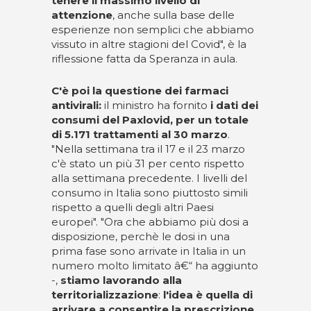
tenere il massimo livello di
attenzione
, anche sulla base delle
esperienze non semplici che abbiamo
vissuto in altre stagioni del Covid", è la
riflessione fatta da Speranza in aula.
C'è poi la questione dei farmaci
antivirali:
il ministro ha fornito
i dati dei
consumi del Paxlovid, per un totale
di 5.171 trattamenti al 30 marzo
.
"Nella settimana tra il 17 e il 23 marzo
c'è stato un più 31 per cento rispetto
alla settimana precedente. I livelli del
consumo in Italia sono piuttosto simili
rispetto a quelli degli altri Paesi
europei". "Ora che abbiamo più dosi a
disposizione, perchè le dosi in una
prima fase sono arrivate in Italia in un
numero molto limitato â€“ ha aggiunto
-,
stiamo lavorando alla
territorializzazione
:
l'idea è quella di
arrivare a consentire la prescrizione