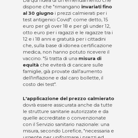
Da qui l'idea di un emendamento che
dispone che "rimangano
invariati fino
al 30 giugno
i prezzi calmierati per i
test antigenici Covid": come detto, 15
euro per gli over 18 e per gli under 12,
otto euro per i ragazzi e le ragazze tra i
12 e i 18 anni e gratuità per i cittadini
che, sulla base di idonea certificazione
medica, non hanno potuto ricevere il
vaccino. "Si tratta di una
misura di
equità
che eviterà di caricare sulle
famiglie, già provate dall'aumento
dell'inflazione e dal caro bollette, il
costo dei test".
L'applicazione del prezzo calmierato
dovrà essere assicurata anche da tutte
le strutture sanitarie autorizzate e da
quelle accreditate o convenzionate
con il Servizio sanitario nazionale: una
misura, secondo Lorefice, "necessaria e
urgente per uniformare i prezzi ed