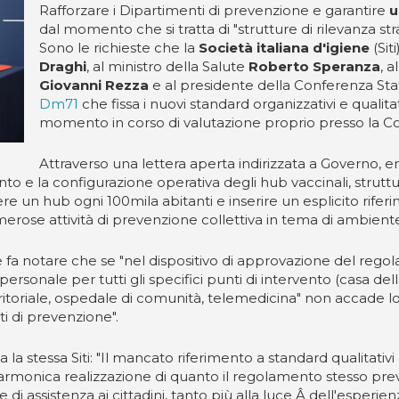
Rafforzare i Dipartimenti di prevenzione e garantire
u
dal momento che si tratta di "strutture di rilevanza stra
Sono le richieste che la
Società italiana d'igiene
(Sit
Draghi
, al ministro della Salute
Roberto Speranza
, 
Giovanni Rezza
e al presidente della Conferenza Sta
Dm71
che fissa i nuovi standard organizzativi e qualitativ
momento in corso di valutazione proprio presso la C
Attraverso una lettera aperta indirizzata a Governo, enti
 e la configurazione operativa degli hub vaccinali, strutture 
ere un hub ogni 100mila abitanti e inserire un esplicito rif
erose attività di prevenzione collettiva in tema di ambiente
e fa notare che se "nel dispositivo di approvazione del regol
personale per tutti gli specifici punti di intervento (casa de
erritoriale, ospedale di comunità, telemedicina" non accade 
ti di prevenzione".
a stessa Siti: "Il mancato riferimento a standard qualitativi 
onica realizzazione di quanto il regolamento stesso preved
 di assistenza ai cittadini, tanto più alla luce Â dell'esperie