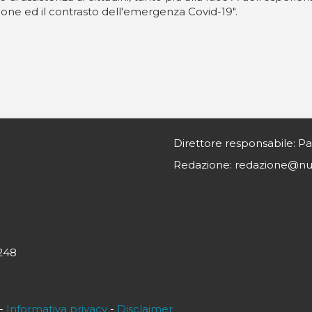
one ed il contrasto dell'emergenza Covid-19".
Direttore responsabile: Pa
Redazione: redazione@nurs
0248
-
Informativa privacy
-
Disclaimer