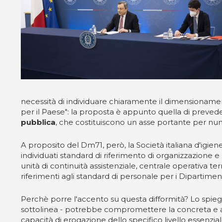
necessità di individuare chiaramente il dimensionamento
per il Paese": la proposta è appunto quella di preved
pubblica
, che costituiscono un asse portante per num
A proposito del Dm71, però, la Società italiana d'igien
individuati standard di riferimento di organizzazione e 
unità di continuità assistenziale, centrale operativa t
riferimenti agli standard di personale per i Dipartimen
Perchè porre l'accento su questa difformità? Lo spiega l
sottolinea - potrebbe compromettere la concreta e arm
capacità di erogazione dello specifico livello essenziale