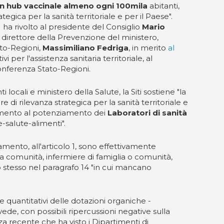
n hub vaccinale almeno ogni 100mila
abitanti,
tegica per la sanità territoriale e per il Paese".
i) ha rivolto al presidente del Consiglio
Mario
al direttore della Prevenzione del ministero,
to-Regioni,
Massimiliano Fedriga
, in merito
al
i per l'assistenza sanitaria territoriale, al
onferenza Stato-Regioni.
 locali e ministero della Salute, la Siti sostiene "la
di rilevanza strategica per la sanità territoriale e
erimento al potenziamento dei
Laboratori di sanità
-salute-alimenti".
amento, all'articolo 1, sono effettivamente
lla comunità, infermiere di famiglia o comunità,
lo stesso nel paragrafo 14 "in cui mancano
e quantitativi delle dotazioni organiche -
e, con possibili ripercussioni negative sulla
nza recente che ha visto i Dipartimenti di