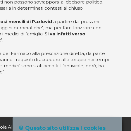
erti non possono sovrapporsi al decisore politico,
arla in determinati contesti al chiuso.
osi mensili di Paxlovid
a partire dai prossimi
aggini burocratiche", ma per familiarizzare con
i medici di famiglia. S
i va infatti verso
".
a del Farmaco alla prescrizione diretta, da parte
hanno i requisiti di accedere alle terapie nei tempi
 medici" sono stati accolti. L'antivirale, però, ha
e".
ola Alagia direttore@nursindsanita.it
🍪 Questo sito utilizza i cookies