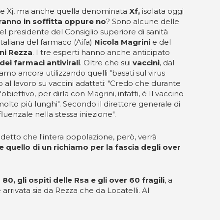
e e Xj, ma anche quella denominata
Xf,
isolata oggi
anno in soffitta oppure no
? Sono alcune delle
 presidente del Consiglio superiore di sanità
italiana del farmaco (Aifa)
Nicola Magrini
e del
ni Rezza
. I tre esperti hanno anche anticipato
dei farmaci antivirali
. Oltre che sui
vaccini
, dal
o ancora utilizzando quelli "basati sul virus
al lavoro su vaccini adattati: "Credo che durante
biettivo, per dirla con Magrini, infatti, è Il vaccino
lto più lunghi". Secondo il direttore generale di
fluenzale nella stessa iniezione".
è detto che l'intera popolazione, però, verrà
quello di un richiamo per la fascia degli over
0, gli ospiti delle Rsa e gli over 60 fragili
, a
 arrivata sia da Rezza che da Locatelli. Al