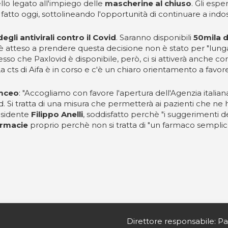
ello legato all'impiego delle
mascherine al chiuso
. Gli esp
tto oggi, sottolineando l'opportunità di continuare a indoss
gli antivirali contro il Covid
. Saranno disponibili
50mila d
 è atteso a prendere questa decisione non è stato per "lung
sso che Paxlovid è disponibile, però, ci si attiverà anche con 
"La cts di Aifa è in corso e c'è un chiaro orientamento a favore
omceo
: "Accogliamo con favore l'apertura dell'Agenzia italian
id. Si tratta di una misura che permetterà ai pazienti che ne 
residente
Filippo Anelli
, soddisfatto perchè "i suggerimenti dei
armacie
proprio perchè non si tratta di "un farmaco semplic
Direttore responsabile: Pa