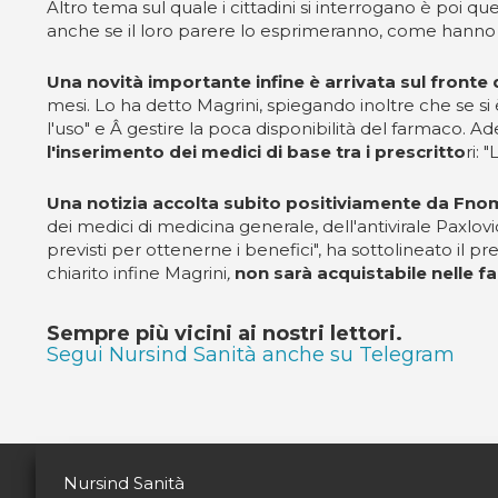
Altro tema sul quale i cittadini si interrogano è poi qu
anche se il loro parere lo esprimeranno, come hanno fa
Una novità importante infine è arrivata sul fronte de
mesi. Lo ha detto Magrini, spiegando inoltre che se si
l'uso" e Â gestire la poca disponibilità del farmaco. Ade
l'inserimento dei medici di base tra i prescritto
ri: 
Una notizia accolta subito positiviamente da Fn
dei medici di medicina generale, dell'antivirale Paxlov
previsti per ottenerne i benefici", ha sottolineato il p
chiarito infine Magrini
,
non sarà acquistabile nelle f
Sempre più vicini ai nostri lettori.
Segui Nursind Sanità anche su Telegram
Nursind Sanità