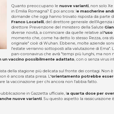
Quanto preoccupano le
nuove varianti
, non solo X
in Emilia Romagna? E poi ancora: l
e mascherine andr
domande che oggi hanno trovato risposta da parte del
Franco Locatelli
, del direttore generale dell'Agenzia 
direttore Prevenzione del ministero della Salute
Gian
diverse novità, a cominciare da quelle relative all
'uso 
momento che, come ha detto lo stesso Rezza, ora stiam
originale" cioè di Wuhan. Ebbene, molte aziende sono 
l'estate verranno sottoposti alla valutazione di Ema". L'o
pan-coronavirus che avrà "tempi più lunghi, ma non mo
on un vaccino possibilmente adattato
, con o senza virus in
ista della stagione più delicata sul fronte dei contagi. Non 
on è ancora stata presa. L
'orientamento potrebbe essere 
re la vaccinazione per chi ancora non l'abbia fatto.
pubblicazione in Gazzetta ufficiale, l
a quarta dose per over 8
 anche nuove varianti
. Su questo aspetto la rassicurazione è