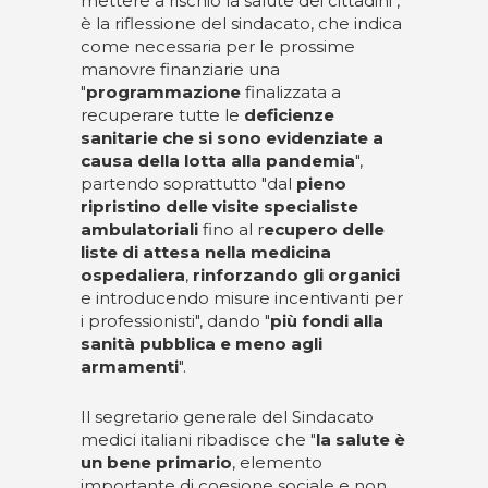
mettere a rischio la salute dei cittadini",
è la riflessione del sindacato, che indica
come necessaria per le prossime
manovre finanziarie una
"
programmazione
finalizzata a
recuperare tutte le
deficienze
sanitarie che si sono evidenziate a
causa della lotta alla pandemia
",
partendo soprattutto "dal
pieno
ripristino delle visite specialiste
ambulatoriali
fino al r
ecupero delle
liste di attesa nella medicina
ospedaliera
,
rinforzando gli organici
e introducendo misure incentivanti per
i professionisti", dando "
più fondi alla
sanità pubblica e meno agli
armamenti
".
Il segretario generale del Sindacato
medici italiani ribadisce che "
la salute è
un bene primario
, elemento
importante di coesione sociale e non