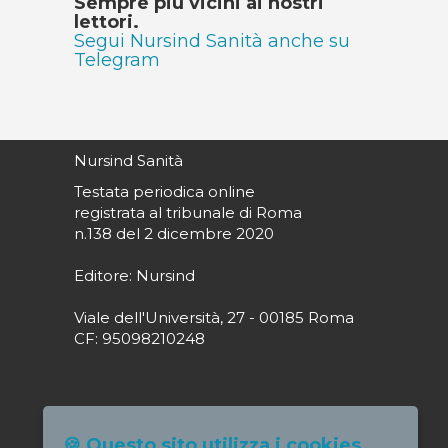
Sempre più vicini ai nostri
lettori.
Segui Nursind Sanità anche su
Telegram
Nursind Sanità
Testata periodica online
registrata al tribunale di Roma
n.138 del 2 dicembre 2020
Editore: Nursind
Viale dell'Università, 27 - 00185 Roma
CF: 95098210248
Direttore responsabile: Paola Alagia
🍪 Questo sito utilizza i cookies