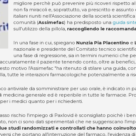
migliore perchè può prevenire più ricoveri rispetto al
non fa miracoli e, soprattutto, va prescritto e assunto
italiani riuniti nell'Associazione della società scientific
comunità (
Assimefac
) ha predisposto una
guida sint
sull'utilizzo della pillola,
raccogliendo le raccomandaz
In una fase in cui, spiegano
Nunzia Pia Placentino
e
L
nazionale e presidente del Comitato tecnico scientifi
una fase di regressione, sia in termini numerici che p
 accuratamente il paziente tenendo conto, oltre ai benefici, 
esto motivo l'Assimefac "ha ritenuto di stilare una guida, con
la, tutte le interazioni farmacologiche potenzialmente a risc
o antivirale da somministrare per uso orale, è indicato in pa
 medicina generale ed è reperibile in tutte le farmacie. Propr
er i medici quanto per i richiedenti.
so rischio l'impiego di Paxlovid è sconsigliato poichè i benef
o, non ci sono dati sperimentali che ne suggeriscano l'impi
due studi randomizzati e controllati che hanno coinvolto
avversi che portano all'interruzione del farmaco, l'evidenza