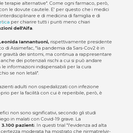
le terapie alternative". Come ogni farmaco, però,
 con le dovute cautele. E' per questo che i medici
a interdisciplinare e di medicina di famiglia e di
etica
per chiarire tutti i punti meno chiari
ioni dell'Aifa
.
eonida Iannantuoni,
rispettivamente presidente
co di Assimefac, "la pandemia da Sars-Cov2 è in
er gravità dei sintomi, ma continua a rappresentare
anche dei potenziali rischi a cui si può andare
 le informazioni indispensabili per la cura
hio se non letali".
zienti adulti non ospedalizzati con infezione
io per la facilità con cui è reperibile, però, è
ici non sono significativi, secondo gli studi
ego in malati con Covid-19 grave. La
 3.100 pazient
i. In questi trial "l'evidenza ad alta
 di certezza moderata ha mostrato che nirmatrelvir-