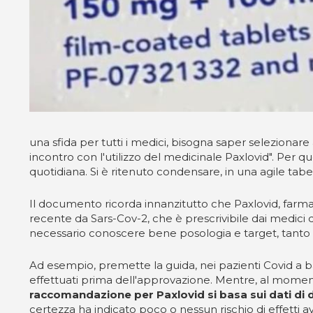
una sfida per tutti i medici, bisogna saper selezionare
incontro con l'utilizzo del medicinale Paxlovid". Per qu
quotidiana. Si è ritenuto condensare, in una agile tabel
Il documento ricorda innanzitutto che Paxlovid, farmac
recente da Sars-Cov-2, che è prescrivibile dai medici di
necessario conoscere bene posologia e target, tanto p
Ad esempio, premette la guida, nei pazienti Covid a bas
effettuati prima dell'approvazione. Mentre, al moment
raccomandazione per Paxlovid si basa sui dati di 
certezza ha indicato poco o nessun rischio di effetti 