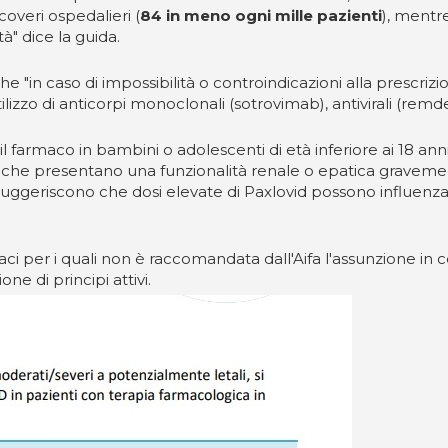
ricoveri ospedalieri (
84 in meno ogni mille pazienti
), mentr
" dice la guida.
he "in caso di impossibilità o controindicazioni alla prescriz
ilizzo di anticorpi monoclonali (sotrovimab), antivirali (remde
armaco in bambini o adolescenti di età inferiore ai 18 anni
zienti che presentano una funzionalità renale o epatica gravem
i, suggeriscono che dosi elevate di Paxlovid possono influenzar
ci per i quali non è raccomandata dall'Aifa l'assunzione in c
ne di principi attivi.