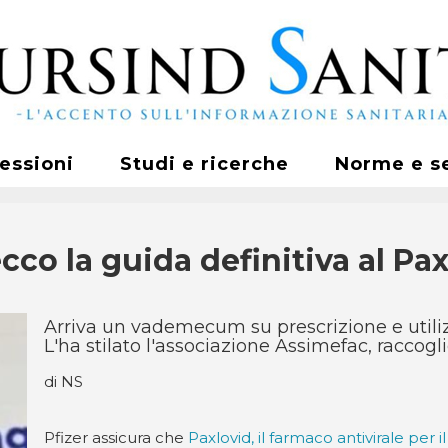
fessioni
Studi e ricerche
Norme e s
co la guida definitiva al Pa
Arriva un vademecum su prescrizione e utilizz
L'ha stilato l'associazione Assimefac, raccog
di NS
Pfizer assicura che
Paxlovid, il farmaco antivirale per i