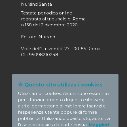
Nursind Sanità
Testata periodica online
registrata al tribunale di Roma
n.138 del 2 dicembre 2020
Editore: Nursind
Viale dell'Università, 27 - 00185 Roma
CF: 95098210248
Direttore responsabile: Paola Alagia
🍪 Questo sito utilizza i cookies
direttore@nursindsanita.it
Utilizziamo i cookies. Alcuni sono essenziali
Redazione: redazione@nursindsanita.it
per il funzionamento di questo sito web;
altri ci permettono di migliorare i servizi e
l'esperienza utente oppure di fornire
pubblicità. Utilizzando questo sito, autorizzi
l'uso dei cookies da parte nostra.
Maggiori
© NursindSanita - e-mail: