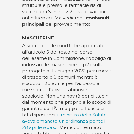
strutturale presso le farmacie sia di
vaccini anti Sars-Cov-2 e sia di vaccini
antinfluenzali. Ma vediamo i
contenuti
principali
del provvedimento:
MASCHERINE
A seguito delle modifiche apportate
all'articolo 5 del testo nel corso
dell'esame in Commissione, l'obbligo di
indossare le mascherine Ffp2 risulta
prorogato al 15 giugno 2022 per i mezzi
di trasporto più comuni mentre è
scaduto il 30 aprile per l'accesso a
mezzi quali funivie, cabinovie e
seggiovie. Non una novità per ci ttadini
dal momento che proprio allo scopo di
garantire dal 1Â° maggio l'efficacia di
tali disposizioni,
il ministro della Salute
aveva emanato un'ordinanza ponte il
28 aprile scorso
. Viene confermato
anche l'obbligo di indossare i dispositivi