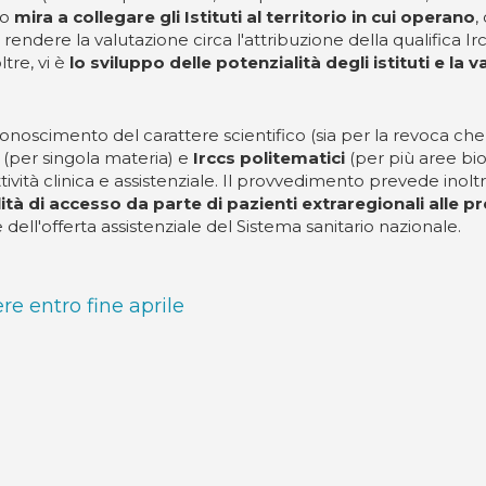
no
mira a collegare gli Istituti al territorio in cui operano
,
endere la valutazione circa l'attribuzione della qualifica Ir
ltre, vi è
lo sviluppo delle potenzialità degli istituti e la 
iconoscimento del carattere scientifico (sia per la revoca c
(per singola materia) e
Irccs politematici
(per più aree bio
all'attività clinica e assistenziale. Il provvedimento prevede inol
tà di accesso da parte di pazienti extraregionali alle pr
dell'offerta assistenziale del Sistema sanitario nazionale.
re entro fine aprile