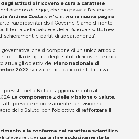
 degli Istituti di ricovero e cura a carattere
 del disegno di legge, che ora passa all'esame del
lute Andrea Costa
si è "scritta
una nuova pagina
arte, rappresentando il Governo. Siamo di fronte
ta. Il tema della Salute e della Ricerca - sottolinea
di schieramenti e partiti di appartenenza".
a governativa, che si compone di un unico articolo
to, della disciplina degli Istituti di ricovero e cura
sto attua gli obiettivi del
Piano nazionale di
icembre 2022
, senza oneri a carico della finanza
come previsto nella Nota di aggiornamento al
2024.
La componente 2 della Missione 6 Salute
,
 infatti, prevede espressamente la revisione e
ero della Salute, con l'obiettivo di
rafforzare il
oscimento e la conferma del carattere scientifico
di citazione), per
garantire esclusivamente la