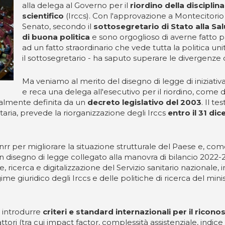
alla delega al Governo per il
riordino della disciplina
scientifico
(Irccs). Con l'approvazione a Montecitorio
Senato, secondo il
sottosegretario di Stato alla Sa
di buona politica
e sono orgoglioso di averne fatto p
ad un fatto straordinario che vede tutta la politica uni
il sottosegretario - ha saputo superare le divergenze 
Ma veniamo al merito del disegno di legge di iniziativ
e reca una delega all'esecutivo per il riordino, come det
tualmente definita da un
decreto legislativo del 2003
. Il te
aria, prevede la riorganizzazione degli Irccs
entro il 31 d
l Pnrr per migliorare la situazione strutturale del Paese e, 
 disegno di legge collegato alla manovra di bilancio 2022-
 ricerca e digitalizzazione del Servizio sanitario nazionale,
 giuridico degli Irccs e delle politiche di ricerca del minist
 a introdurre
criteri e standard internazionali per il ricon
ori (tra cui impact factor, complessità assistenziale, indice 