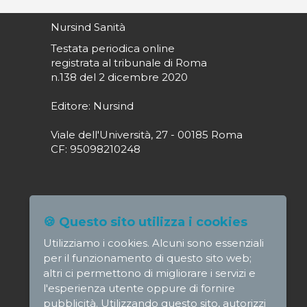
Nursind Sanità
Testata periodica online
registrata al tribunale di Roma
n.138 del 2 dicembre 2020
Editore: Nursind
Viale dell'Università, 27 - 00185 Roma
CF: 95098210248
Direttore responsabile: Paola Alagia
🍪 Questo sito utilizza i cookies
direttore@nursindsanita.it
Utilizziamo i cookies. Alcuni sono essenziali
Redazione: redazione@nursindsanita.it
per il funzionamento di questo sito web;
altri ci permettono di migliorare i servizi e
l'esperienza utente oppure di fornire
pubblicità. Utilizzando questo sito, autorizzi