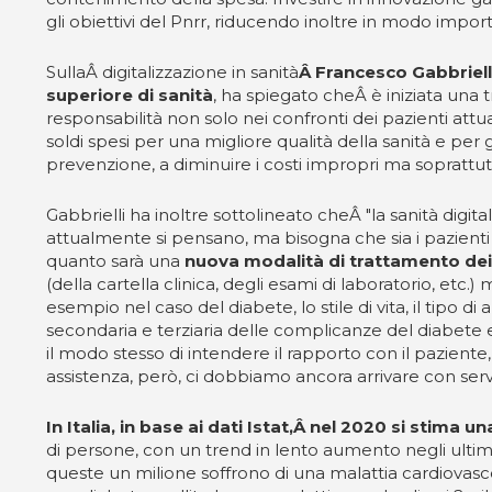
gli obiettivi del Pnrr, riducendo inoltre in modo import
SullaÂ digitalizzazione in sanità
Â Francesco Gabbrielli
superiore di sanità
, ha spiegato cheÂ è iniziata una 
responsabilità non solo nei confronti dei pazienti attu
soldi spesi per una migliore qualità della sanità e pe
prevenzione, a diminuire i costi impropri ma sopra
Gabbrielli ha inoltre sottolineato cheÂ "la sanità digit
attualmente si pensano, ma bisogna che sia i pazienti 
quanto sarà una
nuova modalità di trattamento dei 
(della cartella clinica, degli esami di laboratorio, etc
esempio nel caso del diabete, lo stile di vita, il tipo d
secondaria e terziaria delle complicanze del diabete
il modo stesso di intendere il rapporto con il paziente
assistenza, però, ci dobbiamo ancora arrivare con serv
In Italia, in base ai dati Istat,Â nel 2020 si stima 
di persone, con un trend in lento aumento negli ultim
queste un milione soffrono di una malattia cardiovascol