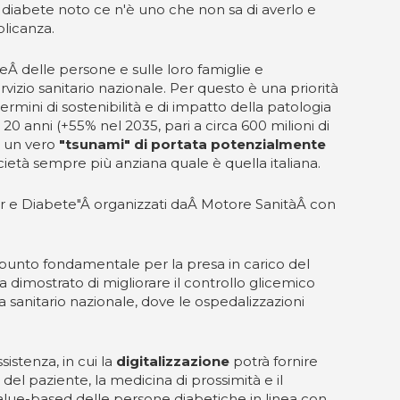
 diabete noto ce n'è uno che non sa di averlo e
plicanza.
teÂ delle persone e sulle loro famiglie e
zio sanitario nazionale. Per questo è una priorità
termini di sostenibilità e di impatto della patologia
20 anni (+55% nel 2035, pari a circa 600 milioni di
i un vero
"tsunami" di portata potenzialmente
ietà sempre più anziana quale è quella italiana.
nrr e Diabete"Â organizzati daÂ Motore SanitàÂ con
unto fondamentale per la presa in carico del
 dimostrato di migliorare il controllo glicemico
a sanitario nazionale, dove le ospedalizzazioni
istenza, in cui la
digitalizzazione
potrà fornire
 del paziente, la medicina di prossimità e il
alue-based delle persone diabetiche in linea con