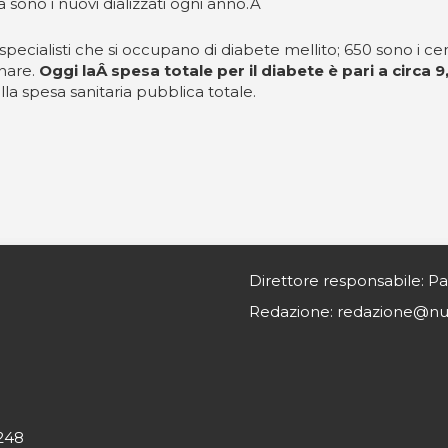
 sono i nuovi dializzati ogni anno.Â
pecialisti che si occupano di diabete mellito; 650 sono i cen
inare.
Oggi laÂ spesa totale per il diabete è pari a circa 9,5
ella spesa sanitaria pubblica totale.
Direttore responsabile: Pa
Redazione: redazione@nurs
0248