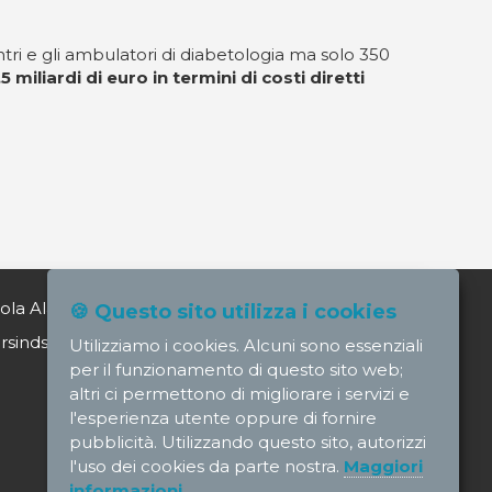
tri e gli ambulatori di diabetologia ma solo 350
 miliardi di euro in termini di costi diretti
ola Alagia direttore@nursindsanita.it
🍪 Questo sito utilizza i cookies
indsanita.it
Utilizziamo i cookies. Alcuni sono essenziali
per il funzionamento di questo sito web;
altri ci permettono di migliorare i servizi e
l'esperienza utente oppure di fornire
pubblicità. Utilizzando questo sito, autorizzi
l'uso dei cookies da parte nostra.
Maggiori
informazioni