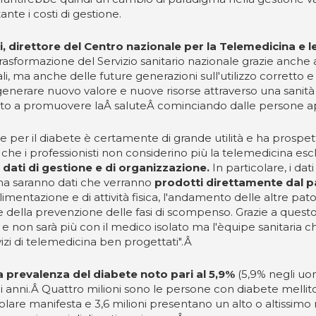
ante i costi di gestione.
, direttore del Centro nazionale per la Telemedicina e le
trasformazione del Servizio sanitario nazionale grazie anche
ali, ma anche delle future generazioni sull'utilizzo corretto
r generare nuovo valore e nuove risorse attraverso una sanit
ttutto a promuovere laÂ saluteÂ cominciando dalle person
ale per il diabete è certamente di grande utilità e ha prospet
che i professionisti non considerino più la telemedicina esc
dati di gestione e di organizzazione.
In particolare, i dat
.) ma saranno dati che verranno
prodotti direttamente dal p
i alimentazione e di attività fisica, l'andamento delle altre p
 e della prevenzione delle fasi di scompenso. Grazie a ques
, e non sarà più con il medico isolato ma l'èquipe sanitaria 
izi di telemedicina ben progettati".Â
una prevalenza del diabete noto pari al 5,9%
(5,9% negli uomi
i anni.Â Quattro milioni sono le persone con diabete mellito
are manifesta e 3,6 milioni presentano un alto o altissimo ri