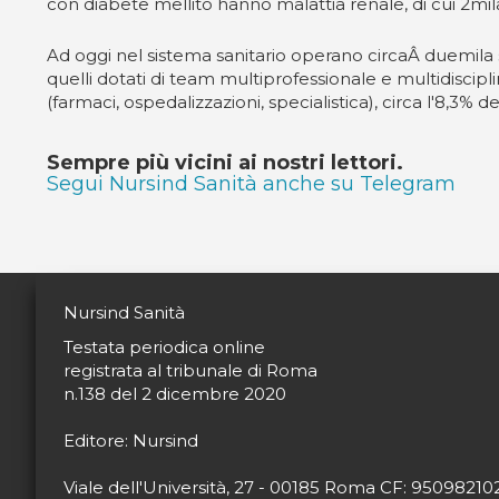
con diabete mellito hanno malattia renale, di cui 2mila
Ad oggi nel sistema sanitario operano circaÂ duemila s
quelli dotati di team multiprofessionale e multidiscipl
(farmaci, ospedalizzazioni, specialistica), circa l'8,3% d
Sempre più vicini ai nostri lettori.
Segui Nursind Sanità anche su Telegram
Nursind Sanità
Testata periodica online
registrata al tribunale di Roma
n.138 del 2 dicembre 2020
Editore: Nursind
Viale dell'Università, 27 - 00185 Roma CF: 9509821