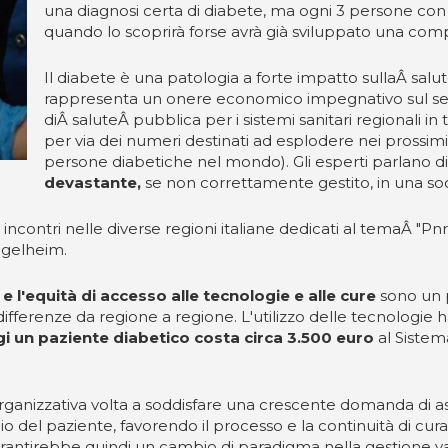
una diagnosi certa di diabete, ma ogni 3 persone con
quando lo scoprirà forse avrà già sviluppato una com
Il diabete è una patologia a forte impatto sullaÂ salu
rappresenta un onere economico impegnativo sul servi
diÂ saluteÂ pubblica per i sistemi sanitari regionali in 
per via dei numeri destinati ad esplodere nei prossimi 
persone diabetiche nel mondo). Gli esperti parlano d
devastante,
se non correttamente gestito, in una soc
incontri nelle diverse regioni italiane dedicati al temaÂ "P
ngelheim.
 e l'equità di accesso alle tecnologie e alle cure
sono un p
fferenze da regione a regione. L'utilizzo delle tecnologie ha
i un paziente diabetico costa circa 3.500 euro
al Sistem
ganizzativa volta a soddisfare una crescente domanda di ass
ilio del paziente, favorendo il processo e la continuità di cura
arantirebbe quindi un cambio di paradigma nella gestione v