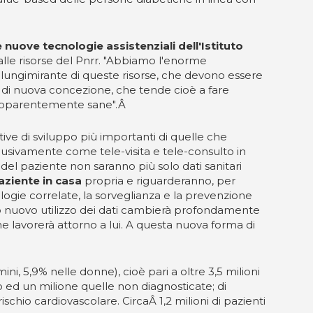
 nuove tecnologie assistenziali dell'Istituto
 alle risorse del Pnrr. "Abbiamo l'enorme
 e lungimirante di queste risorse, che devono essere
à di nuova concezione, che tende cioè a fare
e apparentemente sane".Â
tive di sviluppo più importanti di quelle che
lusivamente come tele-visita e tele-consulto in
i del paziente non saranno più solo dati sanitari
aziente in casa
propria e riguarderanno, per
atologie correlate, la sorveglianza e la prevenzione
to nuovo utilizzo dei dati cambierà profondamente
che lavorerà attorno a lui. A questa nuova forma di
ni, 5,9% nelle donne), cioè pari a oltre 3,5 milioni
 ed un milione quelle non diagnosticate; di
schio cardiovascolare. CircaÂ 1,2 milioni di pazienti