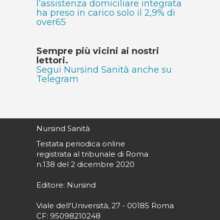
l’assistenza domiciliare integrata
ha preso in carico solo il 2,9% di
over65
Sempre più vicini ai nostri
lettori.
Segui Nursind Sanità anche su
Telegram
Nursind Sanità
Testata periodica online
registrata al tribunale di Roma
n.138 del 2 dicembre 2020
Editore: Nursind
Viale dell'Università, 27 - 00185 Roma
CF: 95098210248