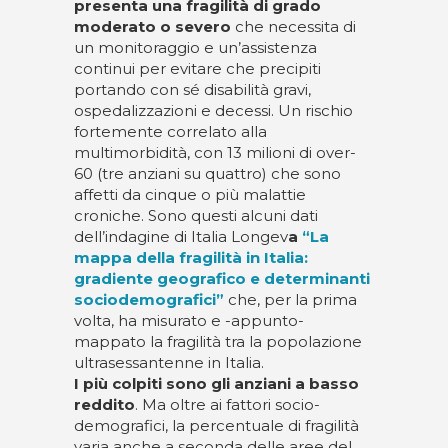
presenta una fragilità di grado
moderato o severo
che necessita di
un monitoraggio e un’assistenza
continui per evitare che precipiti
portando con sé disabilità gravi,
ospedalizzazioni e decessi. Un rischio
fortemente correlato alla
multimorbidità, con 13 milioni di over-
60 (tre anziani su quattro) che sono
affetti da cinque o più malattie
croniche. Sono questi alcuni dati
dell’indagine di Italia Longev
a
“La
mappa della fragilità in Italia:
gradiente geografico e determinanti
sociodemografici”
che, per la prima
volta, ha misurato e -appunto-
mappato la fragilità tra la popolazione
ultrasessantenne in Italia.
I più colpiti sono gli anziani a basso
reddito
. Ma oltre ai fattori socio-
demografici, la percentuale di fragilità
varia anche a seconda delle aree del