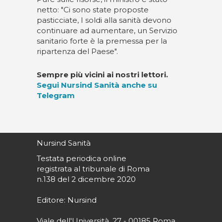
netto: "Ci sono state proposte
pasticciate, I soldi alla sanità devono
continuare ad aumentare, un Servizio
sanitario forte è la premessa per la
ripartenza del Paese".
Sempre più vicini ai nostri lettori.
Segui Nursind Sanità anche su
Telegram
Nursind Sanità
Testata periodica online
registrata al tribunale di Roma
n.138 del 2 dicembre 2020
Editore: Nursind
Viale dell'Università, 27 - 00185 Roma