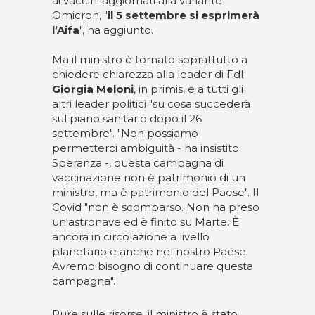
ai vaccini aggiornati alla variante
Omicron, "
il 5 settembre si esprimerà
l’Aifa
", ha aggiunto.
Ma il ministro è tornato soprattutto a
chiedere chiarezza alla leader di FdI
Giorgia Meloni
, in primis, e a tutti gli
altri leader politici "su cosa succederà
sul piano sanitario dopo il 26
settembre". "Non possiamo
permetterci ambiguità - ha insistito
Speranza -, questa campagna di
vaccinazione non è patrimonio di un
ministro, ma è patrimonio del Paese". Il
Covid "non è scomparso. Non ha preso
un'astronave ed è finito su Marte. È
ancora in circolazione a livello
planetario e anche nel nostro Paese.
Avremo bisogno di continuare questa
campagna".
Pure sulle risorse, il ministro è stato