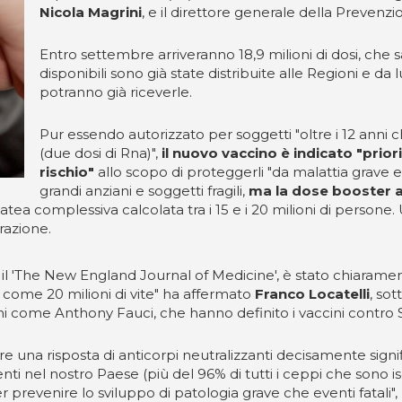
Nicola Magrini
, e il direttore generale della Prevenz
Entro settembre arriveranno 18,9 milioni di dosi, che s
disponibili sono già state distribuite alle Regioni e da
potranno già riceverle.
Pur essendo autorizzato per soggetti "oltre i 12 anni c
(due dosi di Rna)",
il nuovo vaccino è indicato "prio
rischio"
allo scopo di proteggerli "da malattia grave e 
grandi anziani e soggetti fragili,
ma la dose booster a
latea complessiva calcolata tra i 15 e i 20 milioni di perso
razione.
ina, il 'The New England Journal of Medicine', è stato chiara
 come 20 milioni di vite" ha affermato
Franco Locatelli
, so
simi come Anthony Fauci, che hanno definito i vaccini contro
rare una risposta di anticorpi neutralizzanti decisamente si
ti nel nostro Paese (più del 96% di tutti i ceppi che sono iso
prevenire lo sviluppo di patologia grave che eventi fatali",