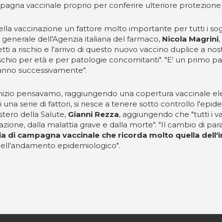
campagna vaccinale proprio per conferire ulteriore protezion
ella vaccinazione un fattore molto importante per tutti i sog
re generale dell'Agenzia italiana del farmaco,
Nicola Magrini
tti a rischio e l'arrivo di questo nuovo vaccino duplice a no
schio per età e per patologie concomitanti". "E' un primo pass
eranno successivamente".
l'inizio pensavamo, raggiungendo una copertura vaccinale e
una serie di fattori, si riesce a tenere sotto controllo l'epid
stero della Salute,
Gianni Rezza
, aggiungendo che "tutti i v
azione, dalla malattia grave e dalla morte". "Il cambio di pa
ia di campagna vaccinale che ricorda molto quella dell'
e dell'andamento epidemiologico".