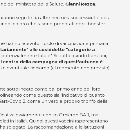
ione del ministero della Salute,
Gianni Rezza
.
aranno seguite da altre nei mesi successivi. Le dosi
 lunedì coloro che si sono prenotati per il booster
he hanno ricevuto il ciclo di vaccinazione primaria
ritariamente" alle cosiddette "categorie a
potenzialmente fatale". Si tratta quindi di anziani,
l centro della campagna di quest'autunno è
ne. Un eventuale richiamo (al momento non previsto)
mente sottolineato come dal primo anno del loro
ttolineando come questo sia “indicativo di quanto
 Sars-Covid 2, come un vero e proprio trionfo della
gnificativa ovviamente contro Omicron BA.1, ma
lati in Italia). Quindi questi vaccini rappresentano
 ha spiegato. La raccomandazione alle istituzioni