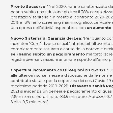
Pronto Soccorso
: "Nel 2020, hanno caratterizzato da
hanno subito una riduzione di circa il 38% caratterizz
prestazioni sanitarie: "In merito al confronto 2020-2021
20% e 13% nello screening mammografico, cervicale e co
una ripresa dell'attività ospedaliera, con
un aumento c
Nuovo Sistema di Garanzia dei Lea
: "Per quanto conc
indicatori "Core", diverse criticità attribuibili all'eve
completamente saturata a causa della notevole diminu
sei) hanno subito un peggioramento
marcato (screen
registra diverse variazioni anomale rispetto all'ann
Copertura incremento costi Regioni 2019-2021
: "
alle ulteriori risorse messe a disposizione dalle norme
contributo statale per la copertura dei costi Covid-19 
medesimo periodo 2019-2021".
Disavanzo sanità Regi
2021 si evidenzia un generale peggioramento di quasi 
239 milioni di euro. Lazio: -83,5 mln euro; Abruzzo: 0
Sicilia: 0,5 mln euro".