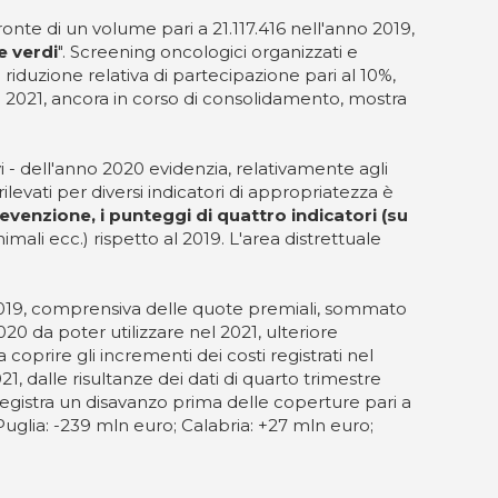
onte di un volume pari a 21.117.416 nell'anno 2019,
e verdi
". Screening oncologici organizzati e
 riduzione relativa di partecipazione pari al 10%,
o 2021, ancora in corso di consolidamento, mostra
tivi - dell'anno 2020 evidenzia, relativamente agli
rilevati per diversi indicatori di appropriatezza è
evenzione, i punteggi di quattro indicatori (su
mali ecc.) rispetto al 2019. L'area distrettuale
l 2019, comprensiva delle quote premiali, sommato
20 da poter utilizzare nel 2021, ulteriore
coprire gli incrementi dei costi registrati nel
021, dalle risultanze dei dati di quarto trimestre
registra un disavanzo prima delle coperture pari a
Puglia: -239 mln euro; Calabria: +27 mln euro;