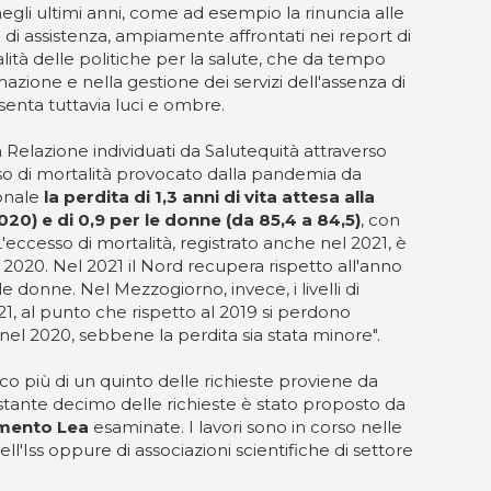
gli ultimi anni, come ad esempio la rinuncia alle
li di assistenza, ampiamente affrontati nei report di
alità delle politiche per la salute, che da tempo
mazione e nella gestione dei servizi dell'assenza di
enta tuttavia luci e ombre.
a Relazione individuati da Salutequità attraverso
sso di mortalità provocato dalla pandemia da
ionale
la perdita di 1,3 anni di vita attesa alla
2020) e di 0,9 per le donne (da 85,4 a 84,5)
, con
L'eccesso di mortalità, registrato anche nel 2021, è
2020. Nel 2021 il Nord recupera rispetto all'anno
e donne. Nel Mezzogiorno, invece, i livelli di
, al punto che rispetto al 2019 si perdono
el 2020, sebbene la perdita sia stata minore".
Poco più di un quinto delle richieste proviene da
 restante decimo delle richieste è stato proposto da
amento Lea
esaminate. I lavori sono in corso nelle
ll'Iss oppure di associazioni scientifiche di settore