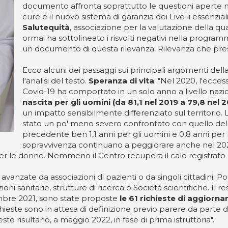
documento affronta soprattutto le questioni aperte ne
cure e il nuovo sistema di garanzia dei Livelli essenzia
Salutequità
, associazione per la valutazione della qu
ormai ha sottolineato i risvolti negativi nella program
un documento di questa rilevanza. Rilevanza che pres
Ecco alcuni dei passaggi sui principali argomenti dell
l'analisi del testo.
Speranza di vita
: "Nel 2020, l'ecce
Covid-19 ha comportato in un solo anno a livello naz
nascita per gli uomini (da 81,1 nel 2019 a 79,8 nel 
un impatto sensibilmente differenziato sul territorio. 
stato un po' meno severo confrontato con quello del 
precedente ben 1,1 anni per gli uomini e 0,8 anni per l
sopravvivenza continuano a peggiorare anche nel 2021
er le donne. Nemmeno il Centro recupera il calo registrato n
 avanzate da associazioni di pazienti o da singoli cittadini. 
ioni sanitarie, strutture di ricerca o Società scientifiche. Il
tembre 2021, sono state proposte
le 61 richieste di aggiorn
chieste sono in attesa di definizione previo parere da parte de
ieste risultano, a maggio 2022, in fase di prima istruttoria".