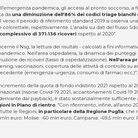
ll'emergenza pandemica, gli accessi al pronto soccorso, a fr
ata da
una diminuzione dell'86% dei codici triage bianchi 
 verso il periodo di riferimento standard 2019 si osserva una
lorettale, rispettivamente. L'analisi sui dati del flusso Sd
omplessivo di 371.136 ricoveri
rispetto al 2020".
erne il Nsg, la lettura dei risultati - calcolati a fini informa
nto pandemico. Nell'area ospedaliera, la dinamica dei punteggi 
zione dei ricoveri (tasso di ospedalizzazione).
Nell'area pr
ing, vaccinazioni, copertura delle attività di controllo su ani
o precedente (emergenza-urgenza, consumo di farmaci ecc.)".
L'incremento della quota di fondo indistinto 2021 rispetto a
 nazionali (risorse Covid-19 2021, accantonamenti Covid-19 20
derivante dal payback), è stato sostanzialmente sufficiente a 
oni in Piano di rientro
: "Con riferimento, infine, all'anno 2
tutte le Regioni,
in particolare della Regione Puglia
, che 
,7 mln euro; Molise: -60 mln euro; Campania: -69,5 mln euro; 