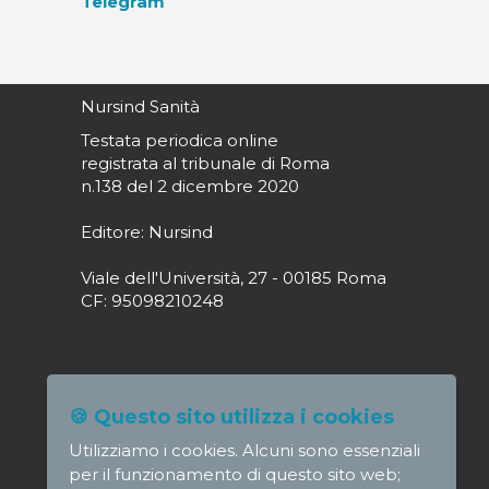
Telegram
Nursind Sanità
Testata periodica online
registrata al tribunale di Roma
n.138 del 2 dicembre 2020
Editore: Nursind
Viale dell'Università, 27 - 00185 Roma
CF: 95098210248
Direttore responsabile: Paola Alagia
🍪 Questo sito utilizza i cookies
direttore@nursindsanita.it
Utilizziamo i cookies. Alcuni sono essenziali
Redazione: redazione@nursindsanita.it
per il funzionamento di questo sito web;