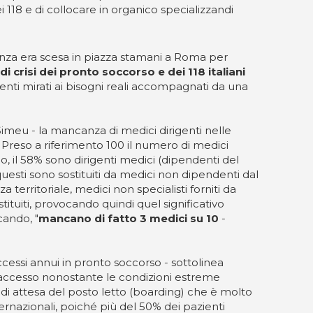
 118 e di collocare in organico specializzandi
nza era scesa in piazza stamani a Roma per
di crisi dei pronto soccorso e dei 118 italiani
nti mirati ai bisogni reali accompagnati da una
a Simeu - la mancanza di medici dirigenti nelle
. Preso a riferimento 100 il numero di medici
o, il 58% sono dirigenti medici (dipendenti del
questi sono sostituiti da medici non dipendenti dal
 territoriale, medici non specialisti forniti da
stituiti, provocando quindi quel significativo
cando, "
mancano di fatto 3 medici su 10
-
ccessi annui in pronto soccorso - sottolinea
l’accesso nonostante le condizioni estreme
 di attesa del posto letto (boarding) che è molto
rnazionali, poiché più del 50% dei pazienti