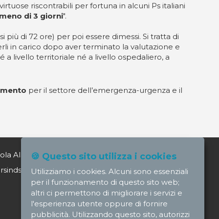
uose riscontrabili per fortuna in alcuni Ps italiani
 meno di 3 giorni
".
iù di 72 ore) per poi essere dimessi. Si tratta di
li in carico dopo aver terminato la valutazione e
a livello territoriale né a livello ospedaliero, a
rimento
per il settore dell’emergenza-urgenza e il
ola Alagia direttore@nursindsanita.it
🍪 Questo sito utilizza i cookies
indsanita.it
Utilizziamo i cookies. Alcuni sono essenziali
per il funzionamento di questo sito web;
altri ci permettono di migliorare i servizi e
l'esperienza utente oppure di fornire
pubblicità. Utilizzando questo sito, autorizzi