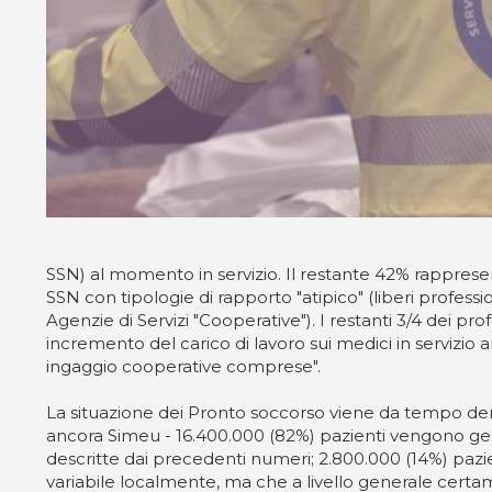
SSN) al momento in servizio. Il restante 42% rappresent
SSN con tipologie di rapporto "atipico" (liberi professio
Agenzie di Servizi "Cooperative"). I restanti 3/4 dei pro
incremento del carico di lavoro sui medici in servizio a
ingaggio cooperative comprese".
La situazione dei Pronto soccorso viene da tempo denun
ancora Simeu - 16.400.000 (82%) pazienti vengono gest
descritte dai precedenti numeri; 2.800.000 (14%) pazie
variabile localmente, ma che a livello generale certam