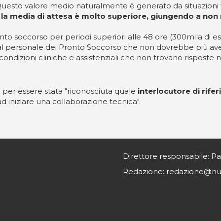
esto valore medio naturalmente è generato da situazioni virt
li la media di attesa è molto superiore, giungendo a non
soccorso per periodi superiori alle 48 ore (300mila di essi p
al personale dei Pronto Soccorso che non dovrebbe più aver
 condizioni cliniche e assistenziali che non trovano risposte né 
a per essere stata "riconosciuta quale
interlocutore di rife
d iniziare una collaborazione tecnica".
Direttore responsabile: Pa
Redazione: redazione@nurs