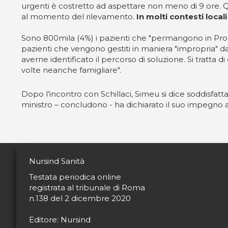
urgenti è costretto ad aspettare non meno di 9 ore. Qu
al momento del rilevamento.
In molti contesti loca
Sono 800mila (4%) i pazienti che "permangono in Pronto 
pazienti che vengono gestiti in maniera "impropria" d
averne identificato il percorso di soluzione. Si tratta di
volte neanche famigliare".
Dopo l’incontro con Schillaci, Simeu si dice soddisfatt
ministro – concludono - ha dichiarato il suo impegno a
Nursind Sanità
Testata periodica online
registrata al tribunale di Roma
n.138 del 2 dicembre 2020
Editore: Nursind