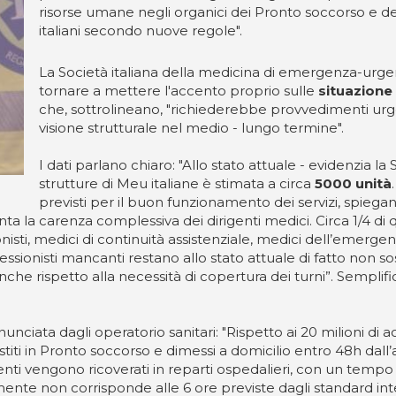
risorse umane negli organici dei Pronto soccorso e dei
italiani secondo nuove regole".
La Società italiana della medicina di emergenza-urge
tornare a mettere l'accento proprio sulle
situazione 
che, sottrolineano, "richiederebbe provvedimenti urge
visione strutturale nel medio - lungo termine".
I dati parlano chiaro: "Allo stato attuale - evidenzia l
strutture di Meu italiane è stimata a circa
5000 unità
previsti per il buon funzionamento dei servizi, spiegan
a la carenza complessiva dei dirigenti medici. Circa 1/4 di 
nisti, medici di continuità assistenziale, medici dell’emergenza
fessionisti mancanti restano allo stato attuale di fatto non so
nche rispetto alla necessità di copertura dei turni”. Semplifi
ciata dagli operatorio sanitari: "Rispetto ai 20 milioni di a
iti in Pronto soccorso e dimessi a domicilio entro 48h dal
nti vengono ricoverati in reparti ospedalieri, con un tempo
ente non corrisponde alle 6 ore previste dagli standard inte