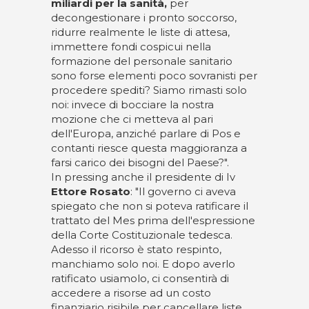
miliardi per la sanità,
per
decongestionare i pronto soccorso,
ridurre realmente le liste di attesa,
immettere fondi cospicui nella
formazione del personale sanitario
sono forse elementi poco sovranisti per
procedere spediti? Siamo rimasti solo
noi: invece di bocciare la nostra
mozione che ci metteva al pari
dell'Europa, anziché parlare di Pos e
contanti riesce questa maggioranza a
farsi carico dei bisogni del Paese?".
In pressing anche il presidente di Iv
Ettore Rosato
: "Il governo ci aveva
spiegato che non si poteva ratificare il
trattato del Mes prima dell'espressione
della Corte Costituzionale tedesca.
Adesso il ricorso è stato respinto,
manchiamo solo noi. E dopo averlo
ratificato usiamolo, ci consentirà di
accedere a risorse ad un costo
finanziario risibile per cancellare liste