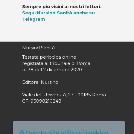
Sempre più vicini ai nostri lettori.
Segui Nursind Sanità anche su
Telegram
Nursind Sanità
Testata periodica online
registrata al tribunale di Roma
n.138 del 2 dicembre 2020
Editore: Nursind
Viale dell'Università, 27 - 00185 Roma
CF: 95098210248
Direttore responsabile: Paola Alagia
🍪 Questo sito utilizza i cookies