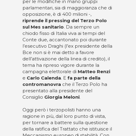
per le modifiche in mano gruppi
parlamentari, sia di maggioranza che di
opposizione, è di 400 milioni -,
riprende il pressing del Terzo Polo
sul Mes sanitario
. Da sempre un
chiodo fisso di Italia viva ai tempi del
Conte due, accantonato poi durante
l’esecutivo Draghi (l’ex presidente della
Bce non si è mai detto a favore
dell’attivazione della linea di credito), il
tema ha ripreso vigore durante la
campagna elettorale di
Matteo Renzi
e
Carlo Calenda
. E
fa parte della
contromanovra
che il Terzo Polo ha
presentato alla presidente del
Consiglio
Giorgia Meloni
.
Oggi però i terzopolisti hanno una
ragione in più, dal loro punto di vista,
per tornare a battere sulla questione
della ratifica del Trattato che istituisce il
Meccanismo europeo di stabilità. Con