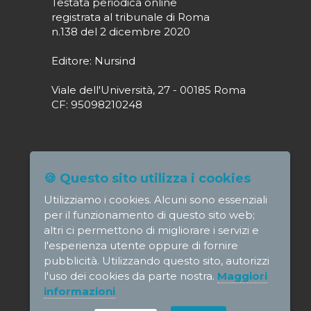
Testata periodica online
registrata al tribunale di Roma
n.138 del 2 dicembre 2020
Editore: Nursind
Viale dell'Università, 27 - 00185 Roma
CF: 95098210248
Direttore responsabile: Paola Alagia
🍪 Questo sito utilizza i cookies
direttore@nursindsanita.it
Utilizziamo i cookies. Alcuni sono essenziali
Redazione: redazione@nursindsanita.it
per il funzionamento di questo sito web;
altri ci permettono di migliorare i servizi e
l'esperienza utente oppure di fornire
pubblicità. Utilizzando questo sito, autorizzi
l'uso dei cookies da parte nostra.
Maggiori
© NursindSanita - e-mail:
informazioni
direttore@nursindsanita.it
-
Informativa
privacy
-
Disclaimer
Credits