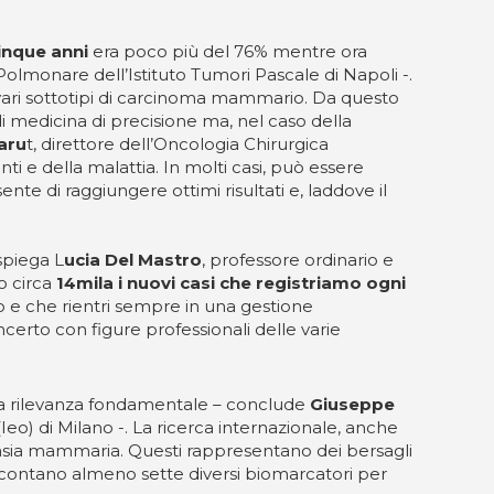
inque anni
era poco più del 76% mentre ora
Polmonare dell’Istituto Tumori Pascale di Napoli -.
i vari sottotipi di carcinoma mammario. Da questo
di medicina di precisione ma, nel caso della
aru
t, direttore dell’Oncologia Chirurgica
ti e della malattia. In molti casi, può essere
nte di raggiungere ottimi risultati e, laddove il
spiega L
ucia Del Mastro
, professore ordinario e
o circa
14mila i nuovi casi che registriamo ogni
to e che rientri sempre in una gestione
certo con figure professionali delle varie
a rilevanza fondamentale – conclude
Giuseppe
Ieo) di Milano -. La ricerca internazionale, anche
eoplasia mammaria. Questi rappresentano dei bersagli
i contano almeno sette diversi biomarcatori per