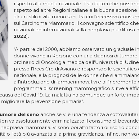
rispetto alla media nazionale. Tra i fattori che posson
rispetto ad altre Regioni italiane e la buona adesione
alcuni stili di vita meno sani, tra cui l’eccessivo consu
sul Carcinoma Mammario, il convegno scientifico che da
nazionali ed internazionali sulla neoplasia più diffusa 
2022
).
"A partire dal 2000, abbiamo osservato un graduale in
donne vivono in Regione con una diagnosi di tumor
ordinario di Oncologia medica dell’Università di Udin
presso l’Irccs Cro di Aviano e responsabile scientifico
nazionale, e la prognosi delle donne che si ammalano
all’introduzione di farmaci innovativi e all’incremento 
programma di screening mammografico si rivela effic
causa del Covid-19. La malattia ha comunque un forte impatt
migliorare la prevenzione primaria".
l tumore del seno
anche se vi è una tendenza a sottovaluta
. Non va assolutamente criminalizzato il consumo di bevand
eoplasia mammaria. Vi sono poi altri fattori di rischio concla
 o l’età più avanzata alla prima gravidanza. Infine, non va 