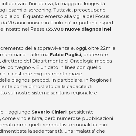
o influenzare l’incidenza, la maggiore longevità
 agli esami di screening. Tuttavia, preoccupano
mo di alcol. È quanto emerso alla vigilia del Focus
 20 anni riunisce in Friuli i più importanti esperti
nel nostro nel Paese (
55.700 nuove diagnosi nel
cremento della sopravvivenza e, oggi, oltre 22mila
e mammario – afferma
Fabio Puglisi
, professore
e, direttore del Dipartimento di Oncologia medica
 del convegno -. È un dato in linea con quello
 è in costante miglioramento grazie
delle diagnosi precoci. In particolare, in Regione il
iente come dimostrato dalla capacità di
o sul nostro sistema sanitario regionale e
rlo – aggiunge
Saverio Cinieri
, presidente
e, come vino e birra, però numerose pubblicazioni
mati come quelli riproduttivi-ormonali tra cui il
dimenticata la sedentarietà, una ‘malattia’ che