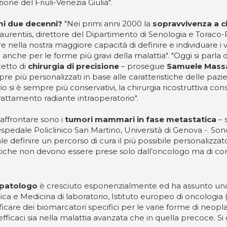
zione del Friuli-Venezia Giulia".
imi due decenni?
"Nei primi anni 2000 la
sopravvivenza a c
Laurentiis, direttore del Dipartimento di Senologia e Toraco-
are nella nostra maggiore capacità di definire e individuare 
 anche per le forme più gravi della malattia". "Oggi si parla 
cetto di
chirurgia di precisione
– prosegue
Samuele Mass
re più personalizzati in base alle caratteristiche delle pazien
 si è sempre più conservativi, la chirurgia ricostruttiva conse
rattamento radiante intraoperatorio".
o affrontare sono i
tumori mammari in fase metastatica
– 
Ospedale Policlinico San Martino, Università di Genova -. Son
e definire un percorso di cura il più possibile personalizza
utiche non devono essere prese solo dall’oncologo ma di con
-patologo
è cresciuto esponenzialmente ed ha assunto un
ca e Medicina di laboratorio, Istituto europeo di oncologia (
dentificare dei biomarcatori specifici per le varie forme di n
fficaci sia nella malattia avanzata che in quella precoce. S