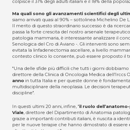
colpisce il 31% degli adulti italiani e il 18% della popola
Ma quali sono gli avanzamenti scientifici degli ult
siamo arrivati quasi al 90% – sottolinea Michelino De 
Il merito di questo straordinario successo è da ricerc
passa la forte crescita del nostro arsenale terapeutico
patologia mammaria, è interessante analizzare il con
Senologica del Cro di Aviano -. Gli interventi sono semp
evitata la linfadenectomia ascellare, a livello mammario
contesto clinico lo consente, può essere proposto il t
"Una delle sfide più difficili che tutti i giorni dobbiam
direttore della Clinica di Oncologia Medica dell’Irccs 
anno
in tutta Italia e per queste donne è fondamental
multidisciplinare della neoplasia. Le decisioni terape
discipline".
In questi ultimi 20 anni, infine, "
il ruolo dell’anatomo
Viale
, direttore del Dipartimento di Anatomia patologi
grazie a importanti contributi italiani, è riuscita a i
per le nuove terapie che hanno dimostrato di essere e