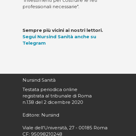
"investimenti per costruire le reti
professionali necessarie".
Sempre più vicini ai nostri lettori.
Segui Nursind Sanità anche su
Telegram
Nursind Sanità
Testata periodica online
registrata al tribunale di Roma
n.138 del 2 dicembre 2020
Editore: Nursind
Viale dell'Università, 27 - 00185 Roma
CF: 95098210248