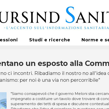
fessioni
Studi e ricerche
Norme e s
entano un esposto alla Com
no ci incontri. Ribadiamo il nostro no all'idea
anismo: per noi è una via non percorribile"
"Siamo consapevoli che il governo Meloni stia cercand
impegnato a costituire un tavolo dove trovare di conce
superamento dei tetti di spesa e discutere contestua
Ribadiamo che l’idea di sciogliere la questione con un