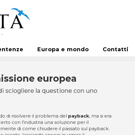
entenze
Europa e mondo
Contatti
missione europea
 di sciogliere la questione con uno
o di risolvere il problema del
payback
, ma si era
rto con l’industria una soluzione per il
lmente di come chiudere il passato sul payback.
o sconto, lasciando ancora in vigore il