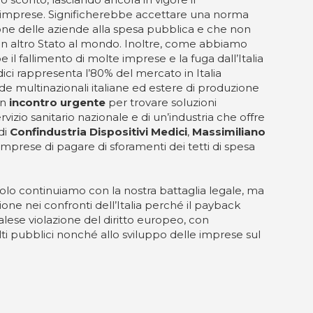
 imprese. Significherebbe accettare una norma
one delle aziende alla spesa pubblica e che non
sun altro Stato al mondo. Inoltre, come abbiamo
l fallimento di molte imprese e la fuga dall’Italia
dici rappresenta l’80% del mercato in Italia
de multinazionali italiane ed estere di produzione
un
incontro urgente
per trovare soluzioni
vizio sanitario nazionale e di un’industria che offre
 di
Confindustria Dispositivi Medici
,
Massimiliano
imprese di pagare di sforamenti dei tetti di spesa
solo continuiamo con la nostra battaglia legale, ma
ione nei confronti dell’Italia perché il payback
lese violazione del diritto europeo, con
alti pubblici nonché allo sviluppo delle imprese sul