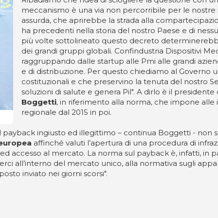
meccanismo è una via non percorribile per le nostre
assurda, che aprirebbe la strada alla compartecipazi
ha precedenti nella storia del nostro Paese e di nes
più volte sottolineato questo decreto determinerebbe i
dei grandi gruppi globali. Confindustria Dispositivi Me
raggruppando dalle startup alle Pmi alle grandi azien
e di distribuzione. Per questo chiediamo al Governo 
costituzionali e che preservino la tenuta del nostro Ser
soluzioni di salute e genera Pil". A dirlo è il presidente
Boggetti
, in riferimento alla norma, che impone alle 
regionale dal 2015 in poi.
 payback ingiusto ed illegittimo – continua Boggetti - non 
 europea
affinché valuti l’apertura di una procedura di infraz
d accesso al mercato. La norma sul payback è, infatti, in pa
merci all’interno del mercato unico, alla normativa sugli app
to inviato nei giorni scorsi".