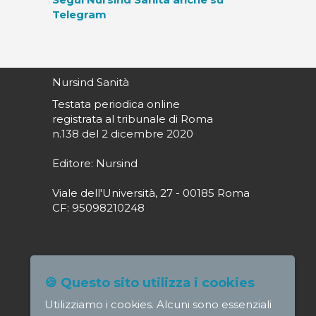
Telegram
Nursind Sanità
Testata periodica online
registrata al tribunale di Roma
n.138 del 2 dicembre 2020
Editore: Nursind
Viale dell'Università, 27 - 00185 Roma
CF: 95098210248
Direttore responsabile: Paola Alagia
🍪 Questo sito utilizza i cookies
direttore@nursindsanita.it
Utilizziamo i cookies. Alcuni sono essenziali
Redazione: redazione@nursindsanita.it