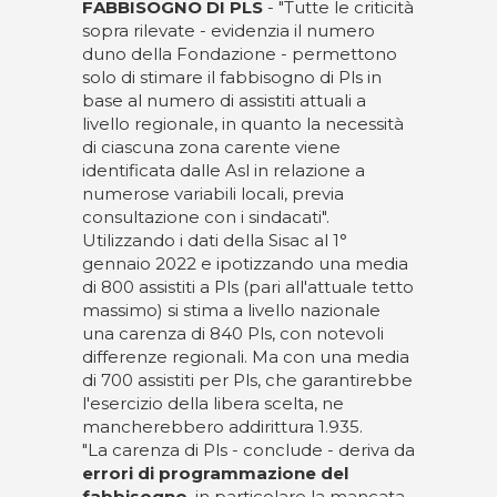
FABBISOGNO DI PLS
- "Tutte le criticità
sopra rilevate - evidenzia il numero
duno della Fondazione - permettono
solo di stimare il fabbisogno di Pls in
base al numero di assistiti attuali a
livello regionale, in quanto la necessità
di ciascuna zona carente viene
identificata dalle Asl in relazione a
numerose variabili locali, previa
consultazione con i sindacati".
Utilizzando i dati della Sisac al 1°
gennaio 2022 e ipotizzando una media
di 800 assistiti a Pls (pari all'attuale tetto
massimo) si stima a livello nazionale
una carenza di 840 Pls, con notevoli
differenze regionali. Ma con una media
di 700 assistiti per Pls, che garantirebbe
l'esercizio della libera scelta, ne
mancherebbero addirittura 1.935.
"La carenza di Pls - conclude - deriva da
errori di programmazione del
fabbisogno
, in particolare la mancata