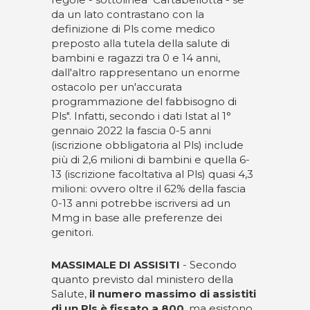
da un lato contrastano con la
definizione di Pls come medico
preposto alla tutela della salute di
bambini e ragazzi tra 0 e 14 anni,
dall'altro rappresentano un enorme
ostacolo per un'accurata
programmazione del fabbisogno di
Pls". Infatti, secondo i dati Istat al 1°
gennaio 2022 la fascia 0-5 anni
(iscrizione obbligatoria al Pls) include
più di 2,6 milioni di bambini e quella 6-
13 (iscrizione facoltativa al Pls) quasi 4,3
milioni: ovvero oltre il 62% della fascia
0-13 anni potrebbe iscriversi ad un
Mmg in base alle preferenze dei
genitori.
MASSIMALE DI ASSISITI
- Secondo
quanto previsto dal ministero della
Salute,
il numero massimo di assistiti
di un Pls è fissato a 800
, ma esistono