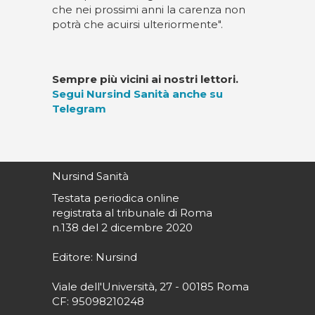
che nei prossimi anni la carenza non
potrà che acuirsi ulteriormente".
Sempre più vicini ai nostri lettori.
Segui Nursind Sanità anche su
Telegram
Nursind Sanità
Testata periodica online
registrata al tribunale di Roma
n.138 del 2 dicembre 2020
Editore: Nursind
Viale dell'Università, 27 - 00185 Roma
CF: 95098210248