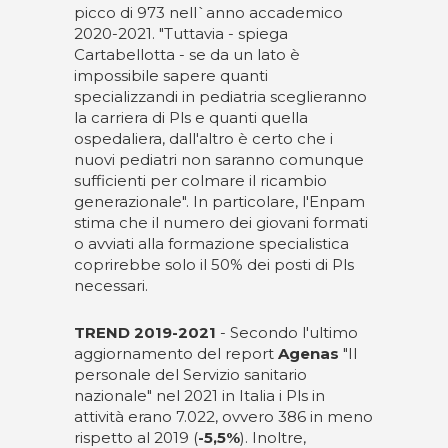
picco di 973 nell`anno accademico
2020-2021. "Tuttavia - spiega
Cartabellotta - se da un lato è
impossibile sapere quanti
specializzandi in pediatria sceglieranno
la carriera di Pls e quanti quella
ospedaliera, dall'altro è certo che i
nuovi pediatri non saranno comunque
sufficienti per colmare il ricambio
generazionale". In particolare, l'Enpam
stima che il numero dei giovani formati
o avviati alla formazione specialistica
coprirebbe solo il 50% dei posti di Pls
necessari.
TREND 2019-2021
- Secondo l'ultimo
aggiornamento del report
Agenas
"Il
personale del Servizio sanitario
nazionale" nel 2021 in Italia i Pls in
attività erano 7.022, ovvero 386 in meno
rispetto al 2019 (
-5,5%
). Inoltre,