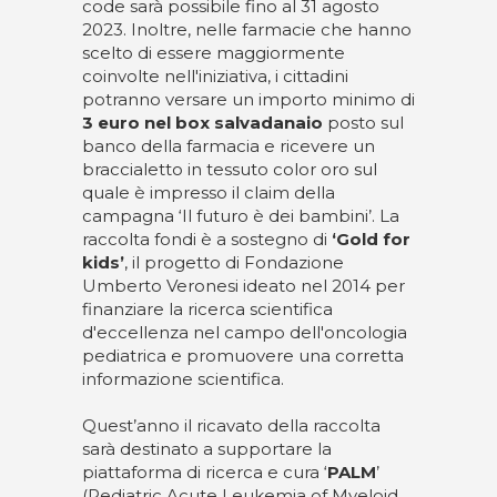
code sarà possibile fino al 31 agosto
2023. Inoltre, nelle farmacie che hanno
scelto di essere maggiormente
coinvolte nell'iniziativa, i cittadini
potranno versare un importo minimo di
3 euro nel box salvadanaio
posto sul
banco della farmacia e ricevere un
braccialetto in tessuto color oro sul
quale è impresso il claim della
campagna ‘Il futuro è dei bambini’. La
raccolta fondi è a sostegno di
‘Gold for
kids’
, il progetto di Fondazione
Umberto Veronesi ideato nel 2014 per
finanziare la ricerca scientifica
d'eccellenza nel campo dell'oncologia
pediatrica e promuovere una corretta
informazione scientifica.
Quest’anno il ricavato della raccolta
sarà destinato a supportare la
piattaforma di ricerca e cura ‘
PALM
’
(Pediatric Acute Leukemia of Myeloid