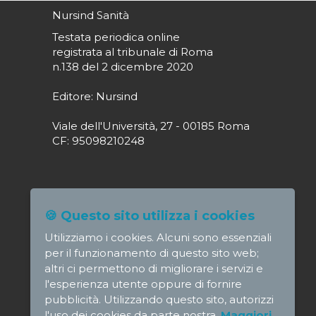
Nursind Sanità
Testata periodica online
registrata al tribunale di Roma
n.138 del 2 dicembre 2020
Editore: Nursind
Viale dell'Università, 27 - 00185 Roma
CF: 95098210248
Direttore responsabile: Paola Alagia
🍪 Questo sito utilizza i cookies
direttore@nursindsanita.it
Utilizziamo i cookies. Alcuni sono essenziali
Redazione: redazione@nursindsanita.it
per il funzionamento di questo sito web;
altri ci permettono di migliorare i servizi e
l'esperienza utente oppure di fornire
pubblicità. Utilizzando questo sito, autorizzi
l'uso dei cookies da parte nostra.
Maggiori