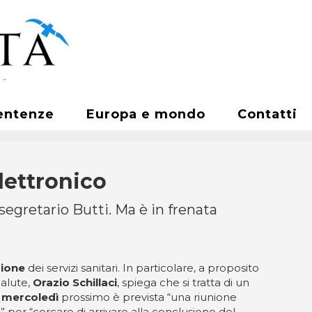
entenze
Europa e mondo
Contatti
elettronico
segretario Butti. Ma è in frenata
zione
dei servizi sanitari. In particolare, a proposito
Salute,
Orazio Schillaci
, spiega che si tratta di un
e
mercoledì
prossimo è prevista “una riunione
i” per “cercare di arrivare alla conclusione del