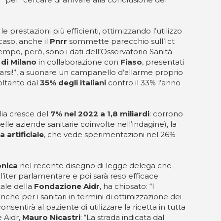
 prestazioni più efficienti, ottimizzando l’utilizzo
 caso, anche il
Pnrr
sommette parecchio sull’Ict
tempo, però, sono i dati dell’Osservatorio Sanità
 di Milano
in collaborazione con
Fiaso
, presentati
marsi!”, a suonare un campanello d’allarme proprio
soltanto dal
35% degli italiani
contro il 33% l’anno
talia cresce del
7% nel 2022 a 1,8 miliardi
: corrono
elle aziende sanitarie coinvolte nell’indagine), la
a artificiale
, che vede sperimentazioni nel 26%
onica
nel recente disegno di legge delega che
l’iter parlamentare e poi sarà reso efficace
tale della
Fondazione Aidr
, ha chiosato: “I
he per i sanitari in termini di ottimizzazione dei
entirà al paziente di utilizzare la ricetta in tutta
e Aidr,
Mauro Nicastri
: “La strada indicata dal