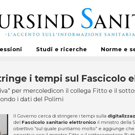
fessioni
Studi e ricerche
Norme e s
stringe i tempi sul Fascicolo 
va" per mercoledìcon il collega Fitto e il sotto
econdo i dati del Polimi
Il Governo cerca di stringere i tempi sulla
digitalizza
del
Fascicolo sanitario elettronico
il ministro della 
obiettivo “sul quale puntiamo molto” e aggiunge ch
operativa con il ministro Fitto e il sottosegretario Butt