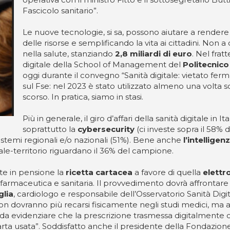
Fascicolo sanitario”.
Le nuove tecnologie, si sa, possono aiutare a rendere le
delle risorse e semplificando la vita ai cittadini. Non a
nella salute, stanziando
2,8 miliardi di euro
. Nel frat
digitale della School of Management del
Politecnico
oggi durante il convegno “Sanità digitale: vietato fer
sul Fse: nel 2023 è stato utilizzato almeno una volta 
scorso. In pratica, siamo in stasi.
Più in generale, il giro d’affari della sanità digitale in I
soprattutto la
cybersecurity
(ci investe sopra il 58% d
 sistemi regionali e/o nazionali (51%). Bene anche
l’intelligenz
ale-territorio riguardano il 36% del campione.
te in pensione la
ricetta cartacea
a favore di quella
elettr
farmaceutica e sanitaria. Il provvedimento dovrà affrontare 
glia
, cardiologo e responsabile dell’Osservatorio Sanità Digi
n dovranno più recarsi fisicamente negli studi medici, ma anc
da evidenziare che la prescrizione trasmessa digitalmente cons
arta usata”. Soddisfatto anche il presidente della Fondazion