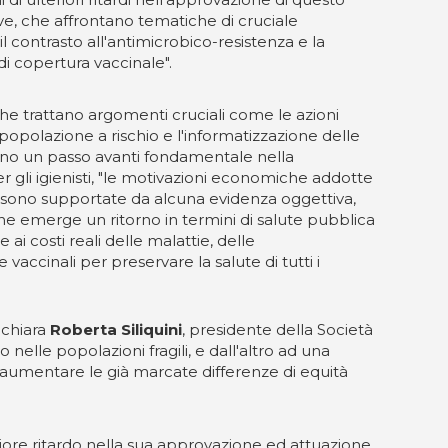
ive, che affrontano tematiche di cruciale
l contrasto all'antimicrobico-resistenza e la
di copertura vaccinale".
che trattano argomenti cruciali come le azioni
opolazione a rischio e l'informatizzazione delle
tano un passo avanti fondamentale nella
gli igienisti, "le motivazioni economiche addotte
n sono supportate da alcuna evidenza oggettiva,
ione emerge un ritorno in termini di salute pubblica
i costi reali delle malattie, delle
ccinali per preservare la salute di tutti i
ichiara
Roberta Siliquini
, presidente della Società
nelle popolazioni fragili, e dall'altro ad una
 aumentare le già marcate differenze di equità
riore ritardo nella sua approvazione ed attuazione