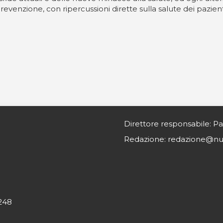
enzione, con ripercussioni dirette sulla salute dei pazienti
Direttore responsabile: Pa
Redazione: redazione@nurs
0248