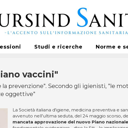
fessioni
Studi e ricerche
Norme e s
Piano vaccini"
la prevenzione". Secondo gli igienisti, "le mo
ze oggettive"
La Società italiana d'igiene, medicina preventiva e san
avvenuto nell'ultima seduta, del 24 maggio scorso, de
mancata approvazione del nuovo Piano nazionale 
fondamentale evidenziare - dice la Siti - le implicazioni