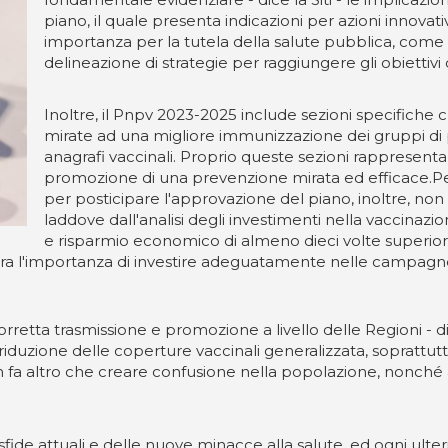
piano, il quale presenta indicazioni per azioni innovat
importanza per la tutela della salute pubblica, come i
delineazione di strategie per raggiungere gli obiettivi 
Inoltre, il Pnpv 2023-2025 include sezioni specifiche 
mirate ad una migliore immunizzazione dei gruppi di p
anagrafi vaccinali. Proprio queste sezioni rappresen
promozione di una prevenzione mirata ed efficace.Per 
per posticipare l'approvazione del piano, inoltre, no
laddove dall'analisi degli investimenti nella vaccinaz
e risparmio economico di almeno dieci volte superiore a
ra l'importanza di investire adeguatamente nelle campagne va
rretta trasmissione e promozione a livello delle Regioni - d
riduzione delle coperture vaccinali generalizzata, soprattutto 
on fa altro che creare confusione nella popolazione, nonché
ide attuali e delle nuove minacce alla salute, ed ogni ulte