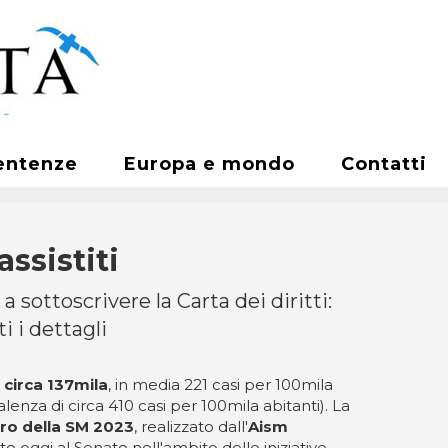
entenze
Europa e mondo
Contatti
assistiti
 sottoscrivere la Carta dei diritti:
i i dettagli
 circa 137mila
, in media 221 casi per 100mila
nza di circa 410 casi per 100mila abitanti). La
o della SM 2023
, realizzato dall'
Aism
o oggi al Senato nell'ambito delle iniziative