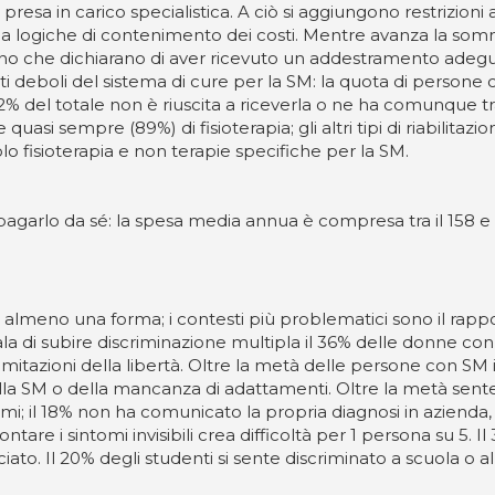
 presa in carico specialistica. A ciò si aggiungono restrizion
ate a logiche di contenimento dei costi. Mentre avanza la som
ono che dichiarano di aver ricevuto un addestramento adegua
ti deboli del sistema di cure per la SM: la quota di person
il 42% del totale non è riuscita a riceverla o ne ha comunque t
quasi sempre (89%) di fisioterapia; gli altri tipi di riabilit
olo fisioterapia e non terapie specifiche per la SM.
pagarlo da sé: la spesa media annua è compresa tra il 158 e
ne almeno una forma; i contesti più problematici sono il rapp
gnala di subire discriminazione multipla il 36% delle donne c
imitazioni della libertà. Oltre la metà delle persone con SM 
a SM o della mancanza di adattamenti. Oltre la metà sente i
omi; il 18% non ha comunicato la propria diagnosi in azienda, 
e i sintomi invisibili crea difficoltà per 1 persona su 5. Il 
iato. Il 20% degli studenti si sente discriminato a scuola o all