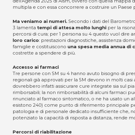
dell'Agenda 2025 di Aism, ovvero con quella mappa di in
multipla e con essa concorrere a costruire un Paese pi
Ma veniamo ai numeri.
Secondo i dati del Barometr
3 lamenta
tempi di attesa molto lunghi
per la risona
percorsi di cura; per 1 persona su 4 questo vuol dire 
loro carico
: prestazioni diagnostiche, assistenza domic
famiglie e costituiscono
una spesa media annua di c
costrette a spendere di più.
Accesso ai farmaci
Tre persone con SM su 4 hanno avuto bisogno di presa 
regionali già approvati per la SM devono in molti casi 
dovrebbero infatti assicurare cure integrate sia sul p
rimborsabili; la non rimborsabilità di alcuni farmaci pu
rinunciato al farmaco sintomatico, o ne ha usato un a
esistono 240) come punto di riferimento principale per
patologia e di personale dedicato insufficiente che,
potenziato la capacità di risposta a distanza, rende mo
Percorsi di riabilitazione