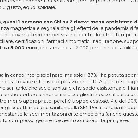
terventi concreti da realizzare, per l'appunto, entro il 2025,
ù giusto, equo, solidale.
o,
quasi 1 persona con SM su 2 riceve meno assistenza 
nza magnetica e segnala che gli effetti della pandemia si fan
anche dover attendere per visite di controllo oltre i tempi 
iliare, certificazioni, farmaci sintomatici, riabilitazione, su
irca 5.000 euro
, che arrivano a 12.000 per chi ha disabilit
in carico interdisciplinare: ma solo il 37% l'ha potuta spe
ancora trovare effettiva applicazione. I PDTA, percorsi diagno
iano sanitario, che socio-sanitario che socio-assistenziale. 
ò anche portare a rinunciarvi o sceglierli in base al costo an
ltro meno appropriato, perché troppo costoso. Più del 90% d
 gli aspetti medici e sanitari della SM. Pesa tuttavia il no
 nonostante le sperimentazioni di telemedicina (anche quest
lto complesso gestire i pazienti con disabilità più grave.