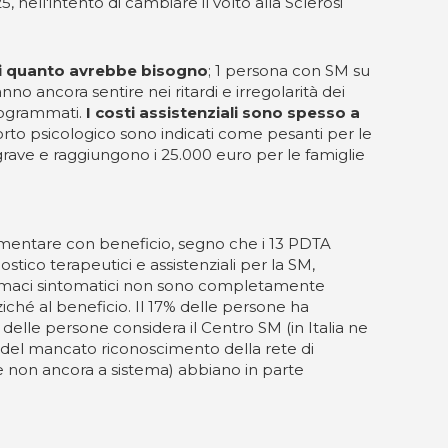
 nell'intento di cambiare il volto alla Sclerosi
di quanto avrebbe bisogno
; 1 persona con SM su
no ancora sentire nei ritardi e irregolarità dei
programmati.
I costi assistenziali sono spesso a
pporto psicologico sono indicati come pesanti per le
à grave e raggiungono i 25.000 euro per le famiglie
rimentare con beneficio, segno che i 13 PDTA
stico terapeutici e assistenziali per la SM,
I farmaci sintomatici non sono completamente
ziché al beneficio. Il 17% delle persone ha
elle persone considera il Centro SM (in Italia ne
do del mancato riconoscimento della rete di
e non ancora a sistema) abbiano in parte