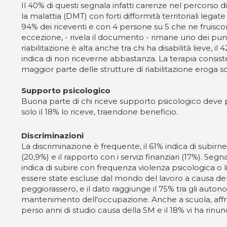
Il 40% di questi segnala infatti carenze nel percorso di
la malattia (DMT) con forti difformità territoriali leg
94% dei riceventi e con 4 persone su 5 che ne fruisc
eccezione, - rivela il documento - rimane uno dei pun
riabilitazione è alta anche tra chi ha disabilità lieve, 
indica di non riceverne abbastanza. La terapia consiste 
maggior parte delle strutture di riabilitazione eroga s
Supporto psicologico
Buona parte di chi riceve supporto psicologico deve 
solo il 18% lo riceve, traendone beneficio.
Discriminazioni
La discriminazione è frequente, il 61% indica di subir
(20,9%) e il rapporto con i servizi finanziari (17%). Se
indica di subire con frequenza violenza psicologica o l
essere state escluse dal mondo del lavoro a causa dell
peggiorassero, e il dato raggiunge il 75% tra gli auton
mantenimento dell'occupazione. Anche a scuola, affrontar
perso anni di studio causa della SM e il 18% vi ha rinunc