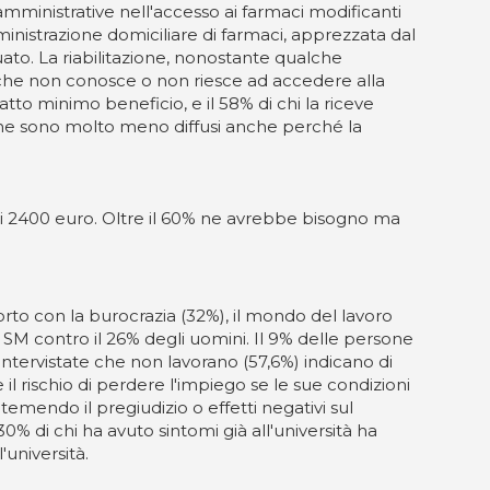
i amministrative nell'accesso ai farmaci modificanti
ministrazione domiciliare di farmaci, apprezzata dal
to. La riabilitazione, nonostante qualche
e che non conosce o non riesce ad accedere alla
ratto minimo beneficio, e il 58% di chi la riceve
azione sono molto meno diffusi anche perché la
 i 2400 euro. Oltre il 60% ne avrebbe bisogno ma
orto con la burocrazia (32%), il mondo del lavoro
on SM contro il 26% degli uomini. Il 9% delle persone
intervistate che non lavorano (57,6%) indicano di
l rischio di perdere l'impiego se le sue condizioni
temendo il pregiudizio o effetti negativi sul
30% di chi ha avuto sintomi già all'università ha
'università.