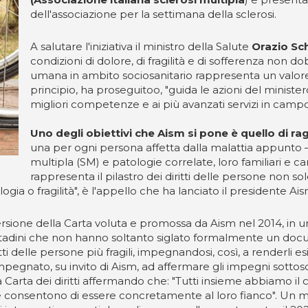
dell'associazione per la settimana della sclerosi.
A salutare l'iniziativa il ministro della Salute
Orazio Sch
condizioni di dolore, di fragilità e di sofferenza non 
umana in ambito sociosanitario rappresenta un valore 
principio, ha proseguitoo, "guida le azioni del minister
migliori competenze e ai più avanzati servizi in campo
Uno degli obiettivi che Aism si pone è quello di ra
una per ogni persona affetta dalla malattia appunto 
multipla (SM) e patologie correlate, loro familiari e c
rappresenta il pilastro dei diritti delle persone non so
gia o fragilità", è l'appello che ha lanciato il presidente Ai
sione della Carta voluta e promossa da Aism nel 2014, in un 
cittadini che non hanno soltanto siglato formalmente un d
 delle persone più fragili, impegnandosi, così, a renderli esig
impegnato, su invito di Aism, ad affermare gli impegni sottosc
la Carta dei diritti affermando che: "Tutti insieme abbiamo i
he consentono di essere concretamente al loro fianco". Un me