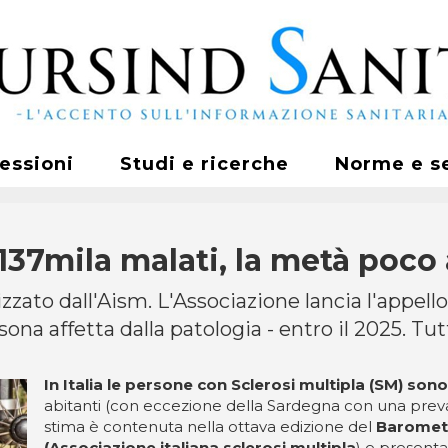
fessioni
Studi e ricerche
Norme e s
a 137mila malati, la metà poco 
zato dall'Aism. L'Associazione lancia l'appello a
ona affetta dalla patologia - entro il 2025. Tutt
In Italia le persone con Sclerosi multipla (SM) sono
abitanti (con eccezione della Sardegna con una prevale
stima è contenuta nella ottava edizione del
Barometr
(Associazione italiana sclerosi
multipla
)
e presentat