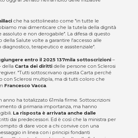
illaci
che ha sottolineato come "in tutte le
dobbiamo mai dimenticare che la tutela della dignità
assoluto e non derogabile". La difesa di questo
o della Salute volte a garantire l'accesso alle
 diagnostico, terapeutico e assistenziale".
ggiungere entro il 2025 137mila sottoscrizioni
–
– della
Carta dei diritti
delle persone con Sclerosi
aregiver. "Tutti sottoscrivano questa Carta perché
lo con Sclerosi multipla, ma di tutti coloro che
sm
Francesco Vacca
.
anno ha totalizzato 61mila firme. Sottoscrizioni
ocumento di primaria importanza, ma hanno
ibili.
La risposta è arrivata anche dalle
ritti dai predecessori. Ed è così che la ministra per
l compito di dare voce a chi convive con una
ssaggio in linea con i principi fondanti