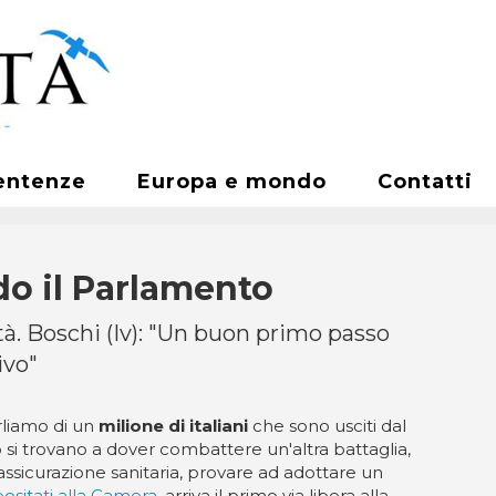
entenze
Europa e mondo
Contatti
do il Parlamento
ità. Boschi (Iv): "Un buon primo passo
ivo"
rliamo di un
milione di italiani
che sono usciti dal
i trovano a dover combattere un'altra battaglia,
icurazione sanitaria, provare ad adottare un
positati alla Camera
, arriva il primo via libera alla