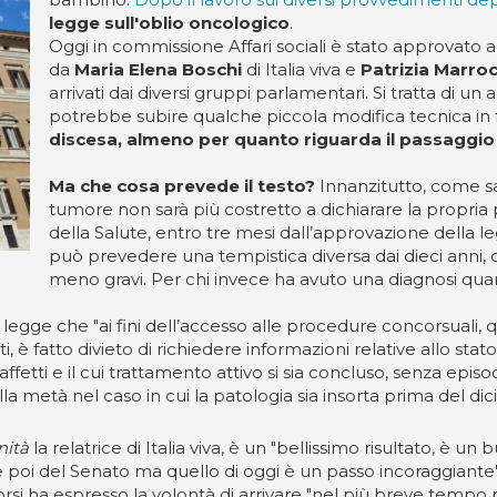
legge sull'oblio oncologico
.
Oggi in commissione Affari sociali è stato approvato al
da
Maria Elena Boschi
di Italia viva e
Patrizia Marro
arrivati dai diversi gruppi parlamentari. Si tratta di un a
potrebbe subire qualche piccola modifica tecnica in
discesa, almeno per quanto riguarda il passaggio in
Ma che cosa prevede il testo?
Innanzitutto, come san
tumore non sarà più costretto a dichiarare la propria 
della Salute, entro tre mesi dall’approvazione della legg
può prevedere una tempistica diversa dai dieci anni, o
meno gravi. Per chi invece ha avuto una diagnosi quand
4 si legge che "ai fini dell’accesso alle procedure concorsuali,
ti, è fatto divieto di richiedere informazioni relative allo sta
ti e il cui trattamento attivo si sia concluso, senza episodi 
lla metà nel caso in cui la patologia sia insorta prima del di
nità
la relatrice di Italia viva, è un "bellissimo risultato, è 
 poi del Senato ma quello di oggi è un passo incoraggiante". 
corsi ha espresso la volontà di arrivare "nel più breve temp