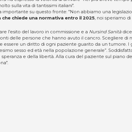
ulla vita di tantissimi italiani".
va importante su questo fronte: "Non abbiamo una legislazione
 che chiede una normativa entro il 2025
, noi speriamo d
e l’esito del lavoro in commissione e a
Nursind Sanità
dice
ronti delle persone che hanno avuto il cancro. Scegliere di n
e essere un diritto di ogni paziente guarito da un tumore. I
edesimo sesso ed età nella popolazione generale”. Soddisfatt
 speranza e della libertà. Alla cura del paziente sul piano de
ona".