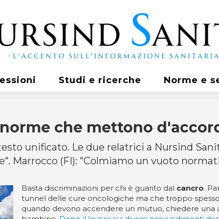
fessioni
Studi e ricerche
Norme e s
e norme che mettono d'accor
 testo unificato. Le due relatrici a Nursind San
ne". Marrocco (FI): "Colmiamo un vuoto normat
Basta discriminazioni per chi è guarito dal
cancro
. Pa
tunnel delle cure oncologiche ma che troppo spesso s
quando devono accendere un mutuo, chiedere una ass
bambino.
Dopo il lavoro sui diversi provvedimenti de