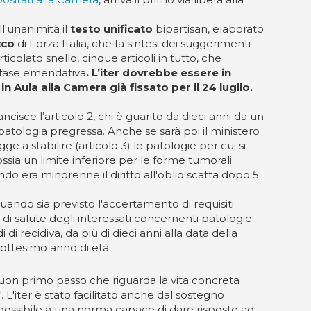
l'unanimità il
testo unificato
bipartisan, elaborato
cco
di Forza Italia, che fa sintesi dei suggerimenti
rticolato snello, cinque articoli in tutto, che
 fase emendativa
. L’iter dovrebbe essere in
 Aula alla Camera già fissato per il 24 luglio.
cisce l’articolo 2, chi è guarito da dieci anni da un
patologia pregressa. Anche se sarà poi il ministero
e a stabilire (articolo 3) le patologie per cui si
ssia un limite inferiore per le forme tumorali
o era minorenne il diritto all'oblio scatta dopo 5
 quando sia previsto l'accertamento di requisiti
to di salute degli interessati concernenti patologie
di recidiva, da più di dieci anni alla data della
ciottesimo anno di età.
un buon primo passo che riguarda la vita concreta
L'iter è stato facilitato anche dal sostegno
o possibile a una norma capace di dare risposte ad