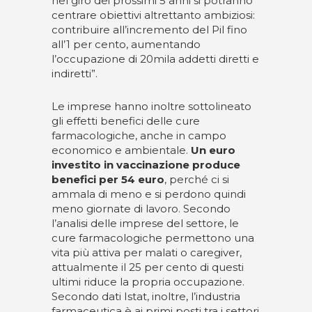
nel giro dei prossimi 5 anni si potranno
centrare obiettivi altrettanto ambiziosi:
contribuire all’incremento del Pil fino
all’1 per cento, aumentando
l’occupazione di 20mila addetti diretti e
indiretti”.
Le imprese hanno inoltre sottolineato
gli effetti benefici delle cure
farmacologiche, anche in campo
economico e ambientale.
Un euro
investito in vaccinazione produce
benefici per 54 euro
, perché ci si
ammala di meno e si perdono quindi
meno giornate di lavoro. Secondo
l’analisi delle imprese del settore, le
cure farmacologiche permettono una
vita più attiva per malati o caregiver,
attualmente il 25 per cento di questi
ultimi riduce la propria occupazione.
Secondo dati Istat, inoltre, l’industria
farmaceutica è ai primi posti tra i settori