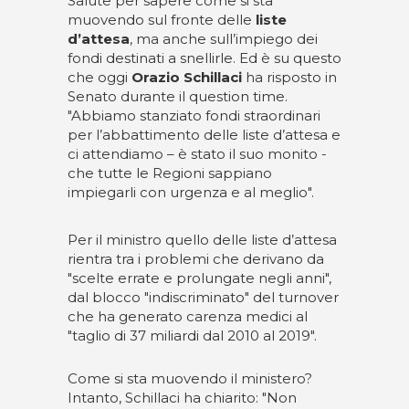
Salute per sapere come si sta
muovendo sul fronte delle
liste
d’attesa
, ma anche sull’impiego dei
fondi destinati a snellirle. Ed è su questo
che oggi
Orazio Schillaci
ha risposto in
Senato durante il question time.
"Abbiamo stanziato fondi straordinari
per l’abbattimento delle liste d’attesa e
ci attendiamo – è stato il suo monito -
che tutte le Regioni sappiano
impiegarli con urgenza e al meglio".
Per il ministro quello delle liste d’attesa
rientra tra i problemi che derivano da
"scelte errate e prolungate negli anni",
dal blocco "indiscriminato" del turnover
che ha generato carenza medici al
"taglio di 37 miliardi dal 2010 al 2019".
Come si sta muovendo il ministero?
Intanto, Schillaci ha chiarito: "Non