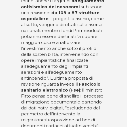
Infine, anche i target di
adeguamento
antisismico dei nosocomi
subiscono
una revisione:
da 109 a 87 strutture
ospedaliere
. I progetti a rischio, come
al solito, vengono dirottati sulle risorse
nazionali, mentre i fondi Pnrr residuati
potranno essere destinati “a coprire i
maggiori costi e a rafforzare
l’investimento anche sotto il profilo
della sostenibilità, intervenendo con
opere impiantistiche finalizzate
all’adeguamento degli impianti
aerazioni e all’adeguamento
antincendio”. L’ultima proposta di
revisione riguarda invece
il Fascicolo
sanitario elettronico (Fse)
: il ministro
Fitto pensa bene di snellire il processo
di migrazione documentale partendo
dai dati nativi digitali, “escludendo dal
perimetro dell'intervento la
migrazione/trasposizione ad hoc di
documenti cartacei attuali o vecchi”.