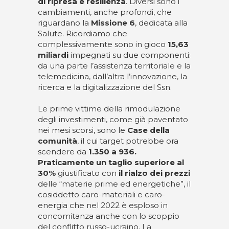
di ripresa e resilienza
. Diversi sono i
cambiamenti, anche profondi, che
riguardano la
Missione 6
, dedicata alla
Salute. Ricordiamo che
complessivamente sono in gioco
15,63
miliardi
impegnati su due componenti:
da una parte l’assistenza territoriale e la
telemedicina, dall’altra l’innovazione, la
ricerca e la digitalizzazione del Ssn.
Le prime vittime della rimodulazione
degli investimenti, come già paventato
nei mesi scorsi, sono le
Case della
comunità
, il cui target potrebbe ora
scendere da
1.350 a 936.
Praticamente un taglio superiore al
30%
giustificato con
il rialzo dei prezzi
delle “materie prime ed energetiche”, il
cosiddetto caro-materiali e caro-
energia che nel 2022 è esploso in
concomitanza anche con lo scoppio
del conflitto russo-ucraino. La