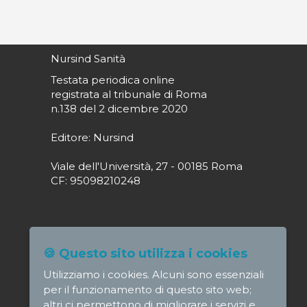
Nursind Sanità
Testata periodica online
registrata al tribunale di Roma
n.138 del 2 dicembre 2020
Editore: Nursind
Viale dell'Università, 27 - 00185 Roma
CF: 95098210248
Direttore responsabile: Paola Alagia
🍪 Questo sito utilizza i cookies
direttore@nursindsanita.it
Utilizziamo i cookies. Alcuni sono essenziali
Redazione: redazione@nursindsanita.it
per il funzionamento di questo sito web;
altri ci permettono di migliorare i servizi e