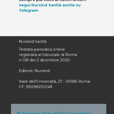
Segui Nursind Sanità anche su
Telegram
Nursind Sanità
Testata periodica online
registrata al tribunale di Roma
n.138 del 2 dicembre 2020
Editore: Nursind
Viale dell'Università, 27 - 00185 Roma
CF: 95098210248
Direttore responsabile: Paola Alagia
🍪 Questo sito utilizza i cookies