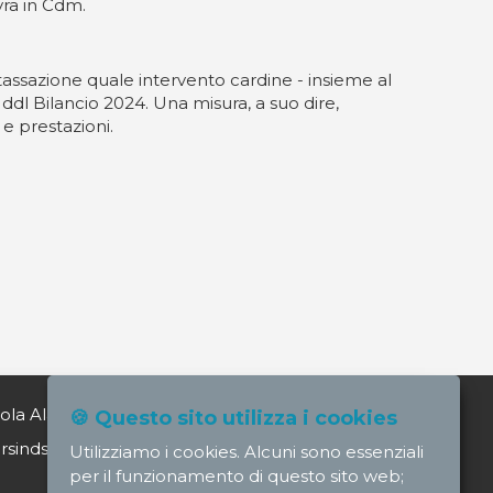
vra in Cdm.
detassazione quale intervento cardine - insieme al
l ddl Bilancio 2024. Una misura, a suo dire,
e prestazioni.
ola Alagia direttore@nursindsanita.it
🍪 Questo sito utilizza i cookies
indsanita.it
Utilizziamo i cookies. Alcuni sono essenziali
per il funzionamento di questo sito web;