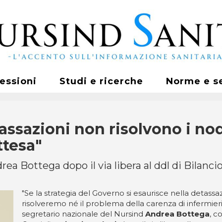
fessioni
Studi e ricerche
Norme e s
assazioni non risolvono i nod
ttesa"
a Bottega dopo il via libera al ddl di Bilanci
"Se la strategia del Governo si esaurisce nella detassaz
risolveremo né il problema della carenza di infermieri n
segretario nazionale del Nursind
Andrea Bottega
, c