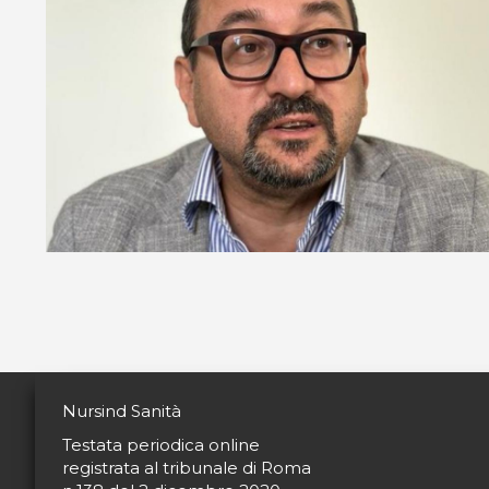
Nursind Sanità
Testata periodica online
registrata al tribunale di Roma